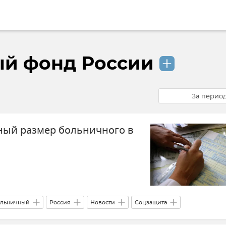
й фонд России
За перио
ный размер больничного в
льничный
Россия
Новости
Соцзащита