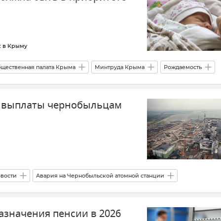
к в Крыму
щественная палата Крыма
Минтруда Крыма
Рождаемость
ыму
Симферопольская и Крымская епархия
и выплаты чернобыльцам
вости
Авария на Чернобыльской атомной станции
платы
Соцвыплаты
азначения пенсии в 2026