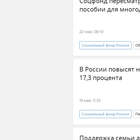
Соцфонд пересматр
пособии для много
22 мая, 08:10
Социальный фонд России
Об
Многодетная семья
В России повысят 
17,3 процента
19 мая, 11:35
Социальный фонд России
Пе
Поддержка семьи д