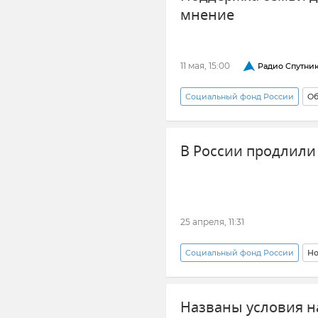
мнение
11 мая, 15:00
Радио Спутни
Социальный фонд России
Об
Демография
Жилье в Кр
В России продлил
25 апреля, 11:31
Социальный фонд России
Но
Чернобыль
Пособия и вы
Названы условия н