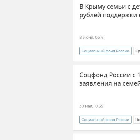
В Крыму семьи с д
рублей поддержки 
8 июня, 06:41
Социальный фонд России
К
Соцвыплаты
семья
Соцфонд России с 
заявления на семе
30 мая, 10:35
Социальный фонд России
Но
Многодетная семья