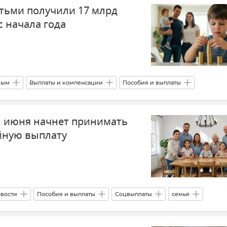
етьми получили 17 млрд
с начала года
рым
Выплаты и компенсации
Пособия и выплаты
Общество
Новости Крыма
1 июня начнет принимать
йную выплату
вости
Пособия и выплаты
Соцвыплаты
семья