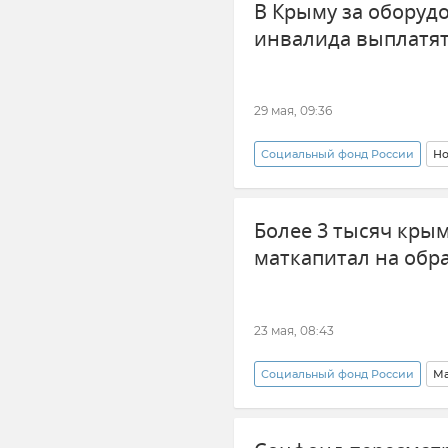
В Крыму за оборуд
инвалида выплатят
29 мая, 09:36
Социальный фонд России
Но
Иван Рябоконь
Более 3 тысяч кры
маткапитал на обр
23 мая, 08:43
Социальный фонд России
Ма
Образование в Крыму и Севаст