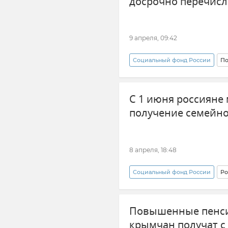
досрочно перечисл
9 апреля, 09:42
Социальный фонд России
По
С 1 июня россияне 
получение семейн
8 апреля, 18:48
Социальный фонд России
Ро
Соцвыплаты
Повышенные пенси
крымчан получат с 