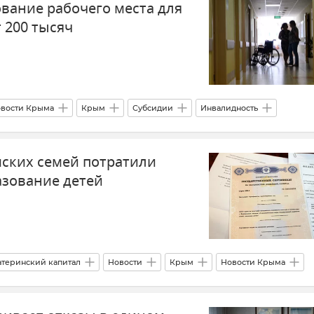
ование рабочего места для
 200 тысяч
вости Крыма
Крым
Субсидии
Инвалидность
мских семей потратили
азование детей
теринский капитал
Новости
Крым
Новости Крыма
ополе
Образование в России