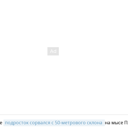
те
подросток сорвался с 50-метрового склона 
на мысе П