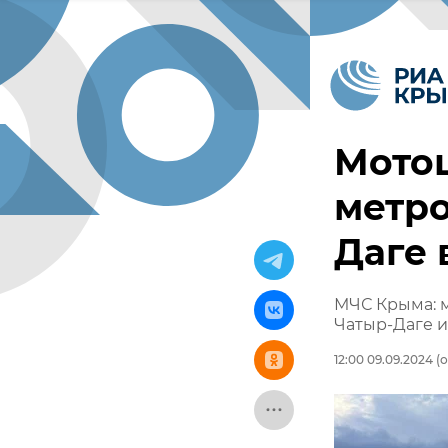
Мотоц
метро
Даге 
МЧС Крыма: м
Чатыр-Даге и
12:00 09.09.2024
(о