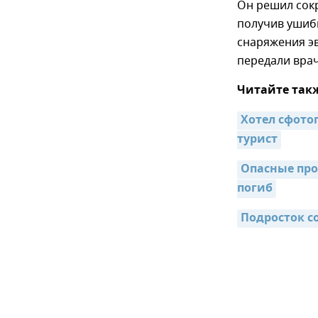
Он решил сокр
получив ушиб
снаряжения эв
передали вра
Читайте так
Хотел сфотог
турист
Опасные прог
погиб
Подросток с