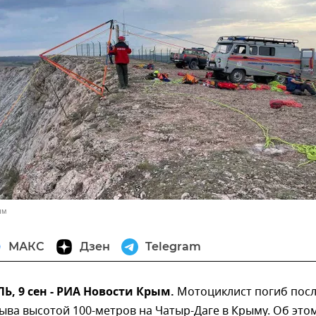
ым
МАКС
Дзен
Telegram
, 9 сен - РИА Новости Крым.
Мотоциклист погиб пос
ыва высотой 100-метров на Чатыр-Даге в Крыму. Об это