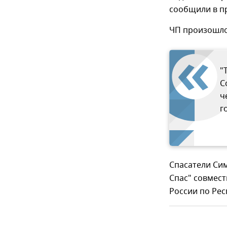
сообщили в п
ЧП произошло
"
С
ч
г
Спасатели Си
Спас" совмест
России по Рес