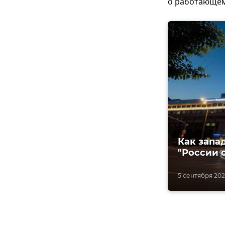
о работающем
Как запа
"России 
5 сентября 202