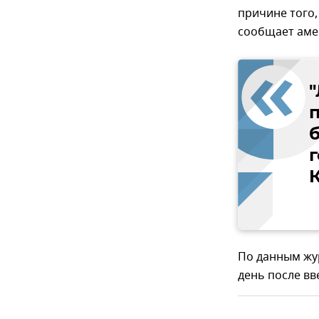
причине того,
сообщает аме
б
По данным жу
день после вв