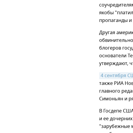
соучредителям
якобы "платил
пропаганды и 
Другая америк
обвинительно
блогеров гос
основатели Te
утверждают, ч
4 сентября С
также РИА Нов
главного реда
Симоньян и р
В Госдепе США
и ее дочерних
"зарубежные м