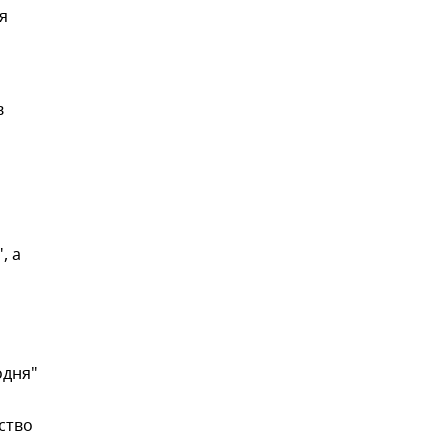
я
в
, а
одня"
ство