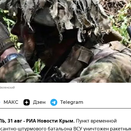
Зеленский
МАКС
Дзен
Telegram
 31 авг - РИА Новости Крым.
Пункт временной
есантно-штурмового батальона ВСУ уничтожен ракетны