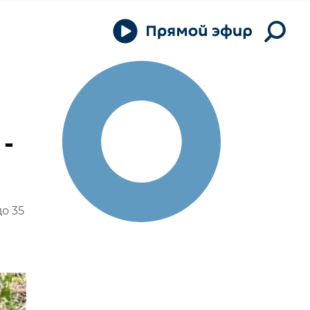
-
о 35