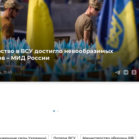
ство в ВСУ достигло невообразимых
в – МИД России
, 19:45
руженные силы Украины)
Потери ВСУ
Министерство обороны РФ