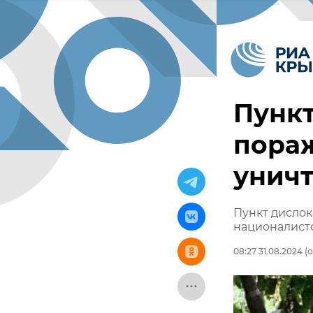
Пунк
пораж
уничт
Пункт дислок
националист
08:27 31.08.2024
(о