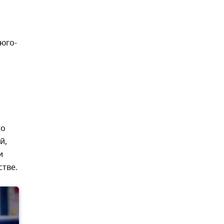
юго-
го
й,
и
стве.