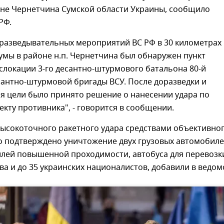
оне Чернетчина Сумской области Украины, сообщило
РФ.
 разведывательных мероприятий ВС РФ в 30 километрах 
Сумы в районе н.п. Чернетчина был обнаружен пункт
локации 3-го десантно-штурмового батальона 80-й
сантно-штурмовой бригады ВСУ. После доразведки и
я цели было принято решение о нанесении удара по
кту противника", - говорится в сообщении.
высокоточного ракетного удара средствами объективно
о подтверждено уничтожение двух грузовых автомобиле
илей повышенной проходимости, автобуса для перевозк
ва и до 35 украинских националистов, добавили в ведом