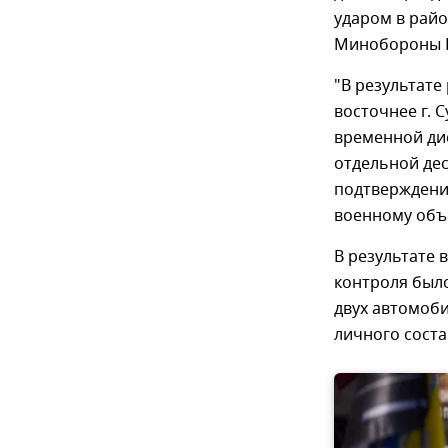
ударом в рай
Минобороны 
"В результате
восточнее г. 
временной дис
отдельной де
подтверждени
военному объе
В результате 
контроля был
двух автомоб
личного соста