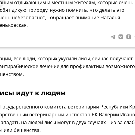
ашим отдыхающим и местным жителям, которые очень
юбят дикую природу, нужно помнить, что делать это
чень небезопасно", - обращает внимание Наталья
еньковская.
ции, все люди, которых укусили лисы, сейчас получают
антирабическое лечение для профилактики возможного
шенством.
исы идут к людям
 Государственного комитета ветеринарии Республики К
дарственный ветеринарный инспектор РК Валерий Иван
нападать на людей лисы могут в двух случаях – из-за сла
ы или бешенства.