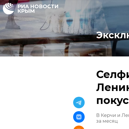
Экскл
Селфи
Лени
поку
В Керчи и Ле
за месяц