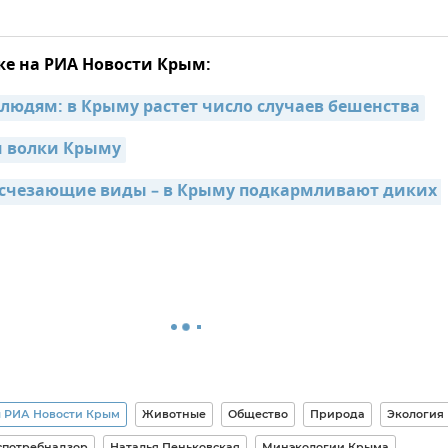
же на РИА Новости Крым:
 людям: в Крыму растет число случаев бешенства
и волки Крыму
счезающие виды – в Крыму подкармливают диких 
 РИА Новости Крым
Животные
Общество
Природа
Экология
спотребнадзор
Наталья Пеньковская
Минэкологии Крыма