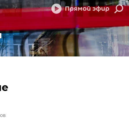
м
ые
тов