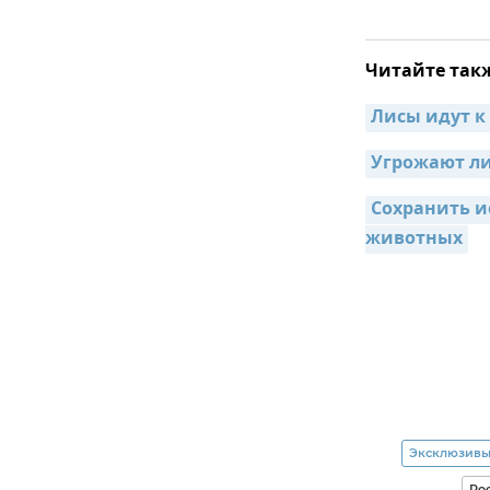
Читайте так
Лисы идут к
Угрожают л
Сохранить и
животных
Эксклюзивы
Ро