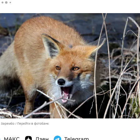
ь Зарембо
Перейти в фотобанк
МАКС
Дзен
Telegram