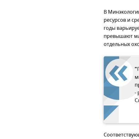
В Минэкологи
ресурсов и ср
годы варьируе
превышают ма
отдельных ох
"
м
п
-
С
Соответствующ