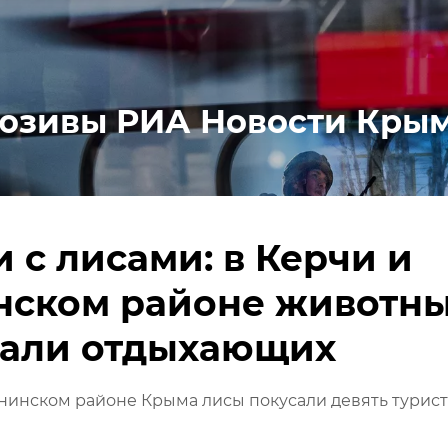
юзивы РИА Новости Кры
 с лисами: в Керчи и
нском районе животн
сали отдыхающих
нинском районе Крыма лисы покусали девять турис