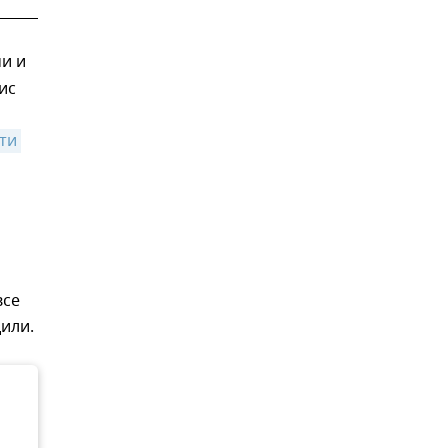
чи и
ис
и 
все
или.