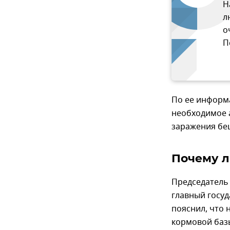
Н
л
о
П
По ее информа
необходимое 
заражения бе
Почему л
Председатель
главный госу
пояснил, что 
кормовой баз