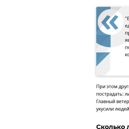
"
е
п
я
п
к
При этом друг
пострадать: л
Главный ветер
укусили людей
Сколько 