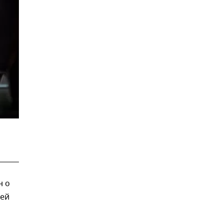
н о
лей