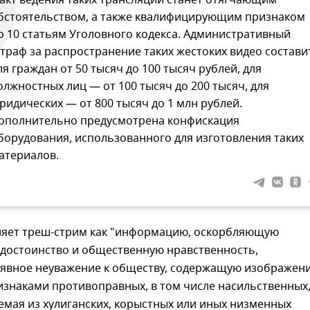
акт ведения таких трансляций станет отягчающим
бстоятельством, а также квалифицирующим признаком
о 10 статьям Уголовного кодекса. Административный
траф за распространение таких жестоких видео состави
ля граждан от 50 тысяч до 100 тысяч рублей, для
олжностных лиц — от 100 тысяч до 200 тысяч, для
ридических — от 800 тысяч до 1 млн рублей.
ополнительно предусмотрена конфискация
борудования, использованного для изготовления таких
атериалов.
ляет треш-стрим как "информацию, оскорбляющую
 достоинство и общественную нравственность,
вное неуважение к обществу, содержащую изображен
изнаками противоправных, в том числе насильственных,
емая из хулиганских, корыстных или иных низменных