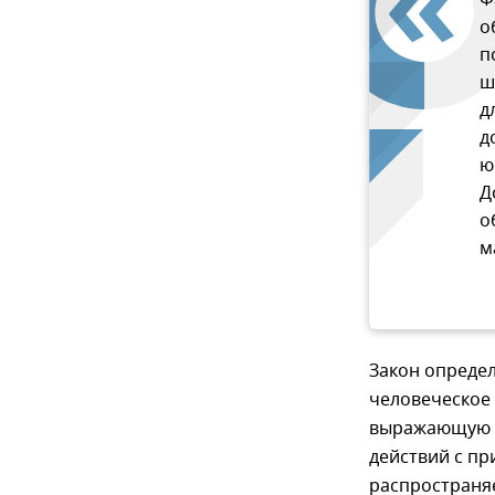
Ф
о
п
ш
д
д
ю
Д
о
м
Закон опреде
человеческое
выражающую я
действий с пр
распространя