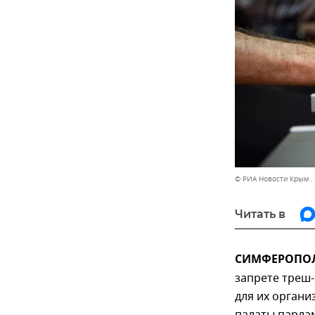
© РИА Новости Крым .
Читать в
СИМФЕРОПОЛЬ
запрете треш-
для их органи