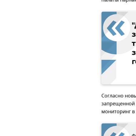
палаты парла
з
Согласно нов
запрещенной 
мониторинг в 