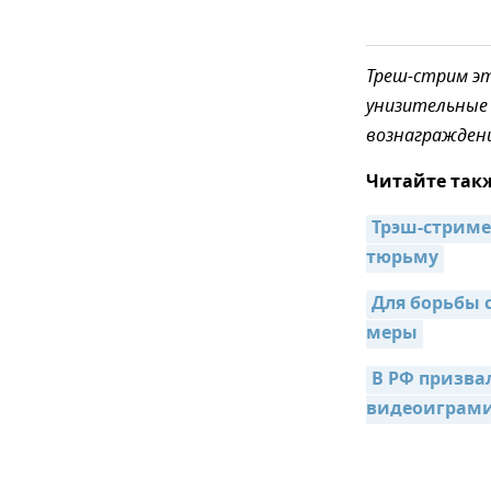
Треш-стрим эт
унизительные 
вознаграждени
Читайте так
Трэш-стриме
тюрьму
Для борьбы 
меры
В РФ призва
видеоиграм