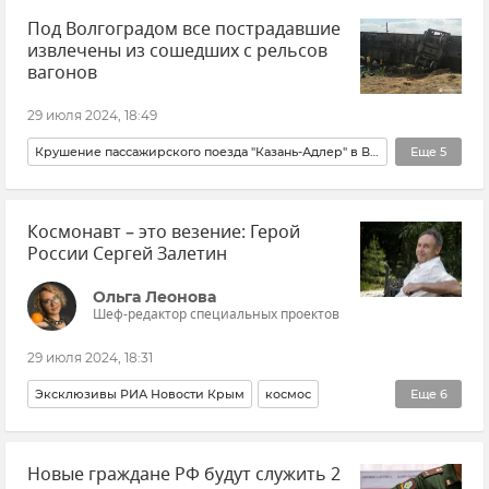
Под Волгоградом все пострадавшие
извлечены из сошедших с рельсов
вагонов
29 июля 2024, 18:49
Крушение пассажирского поезда "Казань-Адлер" в Волгоградской области
Еще
5
Волгоградская область
Адлер
Казань
Новости
Космонавт – это везение: Герой
МЧС РФ (Министерство чрезвычайных ситуаций Российской Федерации)
России Сергей Залетин
Ольга Леонова
Шеф-редактор специальных проектов
29 июля 2024, 18:31
Эксклюзивы РИА Новости Крым
космос
Еще
6
Сергей Залетин
Интервью
Роскосмос
Новые граждане РФ будут служить 2
Общество
Крым
Новости Крыма