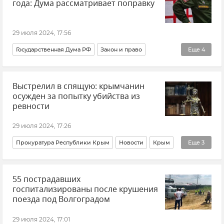
года: Дума рассматривает поправку
29 июля 2024, 17:56
Государственная Дума РФ
Закон и право
Еще
4
Общество
Гражданство
Российское гражданство
Выстрелил в спящую: крымчанин
Армия и флот
осужден за попытку убийства из
ревности
29 июля 2024, 17:26
Прокуратура Республики Крым
Новости
Крым
Еще
3
Новости Крыма
Суд
Приговор
55 пострадавших
госпитализированы после крушения
поезда под Волгоградом
29 июля 2024, 17:01