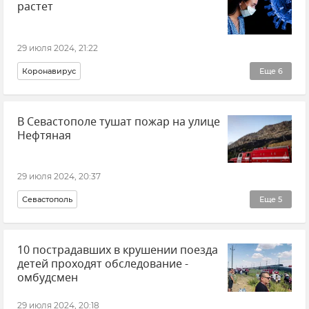
растет
29 июля 2024, 21:22
Коронавирус
Еще
6
Здравоохранение в Крыму и Севастополе
В Севастополе тушат пожар на улице
Здравоохранение в России
Здоровье
Крым
Нефтяная
Новости Крыма
Роспотребнадзор
29 июля 2024, 20:37
Севастополь
Еще
5
МЧС РФ (Министерство чрезвычайных ситуаций Российской Федерации)
10 пострадавших в крушении поезда
Происшествия
Пожар
Крым
Новости Крыма
детей проходят обследование -
омбудсмен
29 июля 2024, 20:18