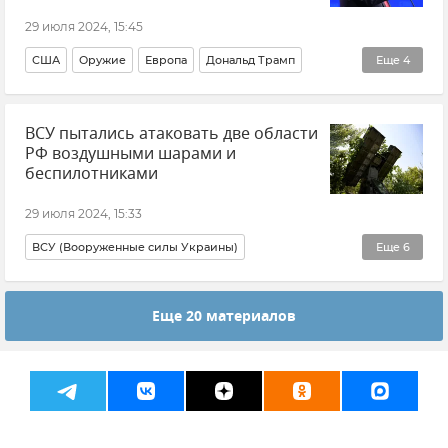
29 июля 2024, 15:45
США
Оружие
Европа
Дональд Трамп
Еще
4
Политика
Мнения
Александр Гусев
РСМД
ВСУ пытались атаковать две области
РФ воздушными шарами и
беспилотниками
29 июля 2024, 15:33
ВСУ (Вооруженные силы Украины)
Еще
6
Беспилотник (БПЛА, дрон)
Еще 20 материалов
Министерство обороны РФ
Обстрелы ВСУ
Курская область
Белгородская область
Новости