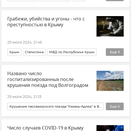
Общество
Новости
Грабежи, убийства и угоны - что с
преступностью в Крыму
29 июля 2024, 21:46
Крым
Статистика
МВД по Республике Крым
Еще
3
МВД РФ (Министерство внутренних дел Российской Федерации)
Названо число
Общество
Новости Крыма
госпитализированных после
крушения поезда под Волгоградом
29 июля 2024, 21:33
Крушение пассажирского поезда "Казань-Адлер" в Волгоградской области
Еще
5
Происшествия
Казань
Адлер
Число случаев COVID-19 в Крыму
Волгоградская область
Новости