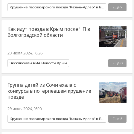
Крушение пассажирского поезда "Казань-Адлер" в Волгоградской области
Еще
7
Поезд
Транспорт
Происшествия
Новости
Как идут поезда в Крым после ЧП в
Казань
Адлер
Волгоградская область
Волгоградской области
29 июля 2024, 16:26
Эксклюзивы РИА Новости Крым
Еще
8
Крушение пассажирского поезда "Казань-Адлер" в Волгоградской области
Группа детей из Сочи ехала с
Казань
Адлер
Волгоградская область
конкурса в потерпевшем крушение
Происшествия
Крым
Гранд Сервис Экспресс
поезде
Российские железные дороги (РЖД)
29 июля 2024, 16:10
Крушение пассажирского поезда "Казань-Адлер" в Волгоградской области
Еще
5
Происшествия
Новости
Казань
Сочи