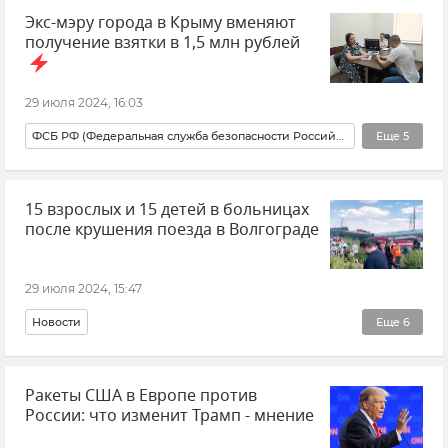
Экс-мэру города в Крыму вменяют
Адлер
получение взятки в 1,5 млн рублей
29 июля 2024, 16:03
ФСБ РФ (Федеральная служба безопасности Российской Федерации)
Еще
5
Крым
Новости
Новости Крыма
15 взрослых и 15 детей в больницах
Красноперекопск
Красноперекопский район
после крушения поезда в Волгограде
29 июля 2024, 15:47
Новости
Еще
6
Крушение пассажирского поезда "Казань-Адлер" в Волгоградской области
Ракеты США в Европе против
Происшествия
Волгоградская область
Казань
России: что изменит Трамп - мнение
Адлер
Российские железные дороги (РЖД)