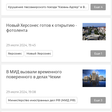
Крушение пассажирского поезда "Казань-Адлер" в Волгоградской области
Еще
4
Новости
Волгоградская область
Новый Херсонес готов к открытию -
Российские железные дороги (РЖД)
Поезд
фотолента
29 июля 2024, 19:45
Херсонес
Новый Херсонес
Еще
1
Историко-археологический музей-заповедник "Херсонес Таврический"
В МИД вызвали временного
поверенного в делах Чехии
29 июля 2024, 19:08
Министерство иностранных дел РФ (МИД РФ)
Еще
3
Чехия
Новости
Россия