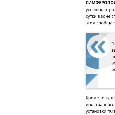
СИМФЕРОПОЛЬ
успешно отраз
сутки в зоне 
этом сообщае
"
в
ш
в
б
Кроме того, в
иностранного
установки "Kr