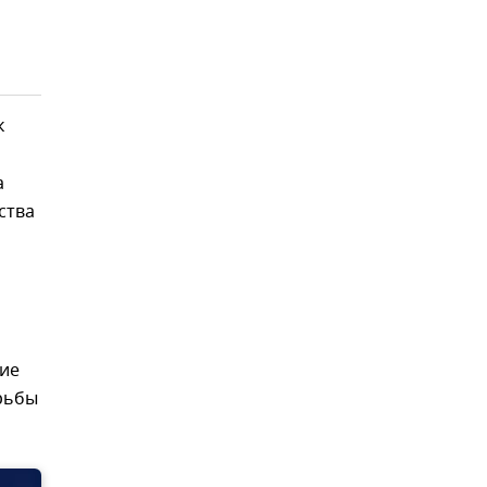
к
а
ства
дие
рьбы