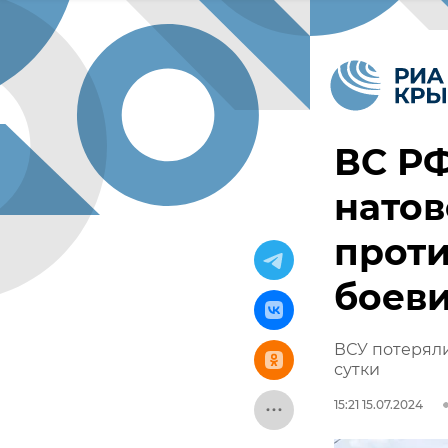
ВС РФ
натов
проти
боев
ВСУ потеряли
сутки
15:21 15.07.2024