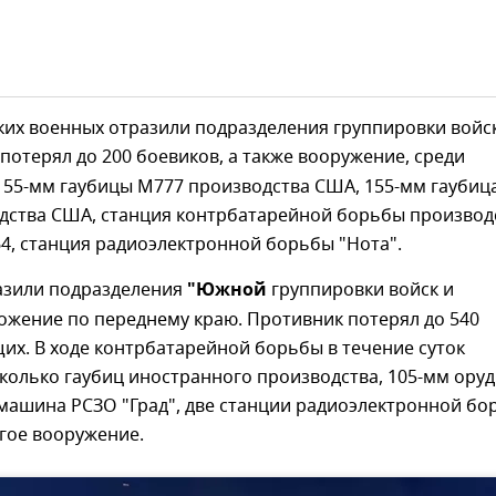
ких военных отразили подразделения группировки войс
 потерял до 200 боевиков, а также вооружение, среди
155-мм гаубицы М777 производства США, 155-мм гаубиц
дства США, станция контрбатарейной борьбы производ
4, станция радиоэлектронной борьбы "Нота".
разили подразделения
"Южной
группировки войск и
ожение по переднему краю. Противник потерял до 540
х. В ходе контрбатарейной борьбы в течение суток
колько гаубиц иностранного производства, 105-мм ору
 машина РСЗО "Град", две станции радиоэлектронной бо
угое вооружение.