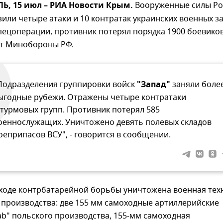
, 15 июл – РИА Новости Крым.
Вооруженные силы Ро
или четыре атаки и 10 контратак украинских военных з
спецоперации, противник потерял порядка 1900 боевиков
т Минобороны РФ.
Подразделения группировки войск
"Запад"
заняли боле
ыгодные рубежи. Отражены четыре контратаки
турмовых групп. Противник потерял 585
оеннослужащих. Уничтожено девять полевых складов
оеприпасов ВСУ", - говорится в сообщении.
 ходе контрбатарейной борьбы уничтожена военная тех
 производства: две 155 мм самоходные артиллерийские
ab" польского производства, 155-мм самоходная