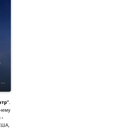
т
нтр"
.
днему
а
-
США,