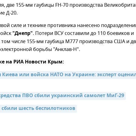
я, две 155-мм гаубицы FH-70 производства Великобрит
ие Д-20.
вой силе и технике противника нанесено подразделен
войск
"Днепр"
. Потери ВСУ составили до 110 боевиков и
 том числе 155-мм гаубица М777 производства США и д
оэлектронной борьбы "Анклав-Н".
же на РИА Новости Крым:
 Киева или войска НАТО на Украине: эксперт оценил
средства ПВО сбили украинский самолет МиГ-29
 сбили шесть беспилотников