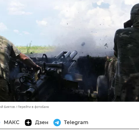
ий Биятов
Перейти в фотобанк
МАКС
Дзен
Telegram