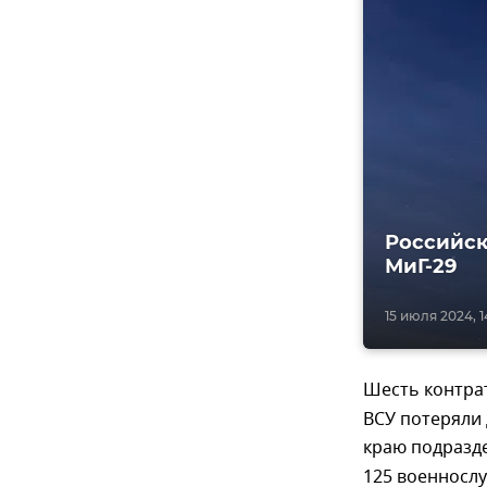
Российск
МиГ-29
15 июля 2024, 1
Шесть контра
ВСУ потеряли
краю подразд
125 военносл