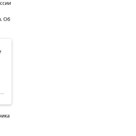
ссии
а
. Об
е
ника