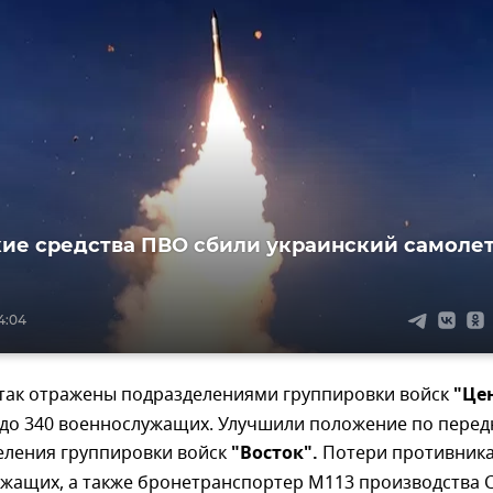
ие средства ПВО сбили украинский самоле
4:04
так отражены подразделениями группировки войск
"Це
 до 340 военнослужащих. Улучшили положение по пере
еления группировки войск
"Восток".
Потери противник
ужащих, а также бронетранспортер М113 производства 