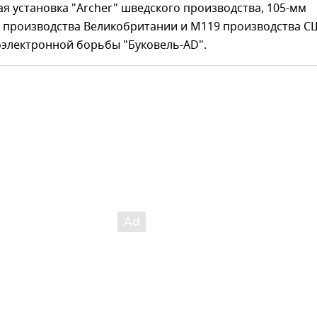
я установка "Archer" шведского производства, 105-мм
9 производства Великобритании и М119 производства С
оэлектронной борьбы "Буковель-AD".