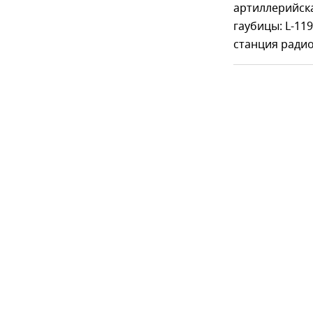
артиллерийска
гаубицы: L-11
станция ради