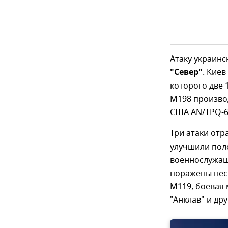
Атаку украинс
"Север"
. Киев
которого две 
М198 произво
США AN/TPQ-6
Три атаки от
улучшили пол
военнослужащи
поражены нес
М119, боевая
"Анклав" и др