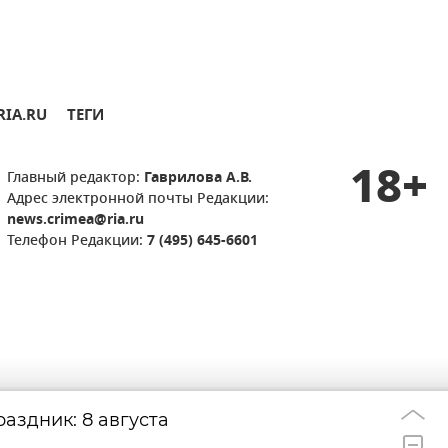
RIA.RU
ТЕГИ
18+
Главный редактор:
Гаврилова А.В.
Адрес электронной почты Редакции:
news.crimea@ria.ru
Телефон Редакции:
7 (495) 645-6601
аздник: 8 августа
Удар дрона по д
22:33
берегов Ялты: г