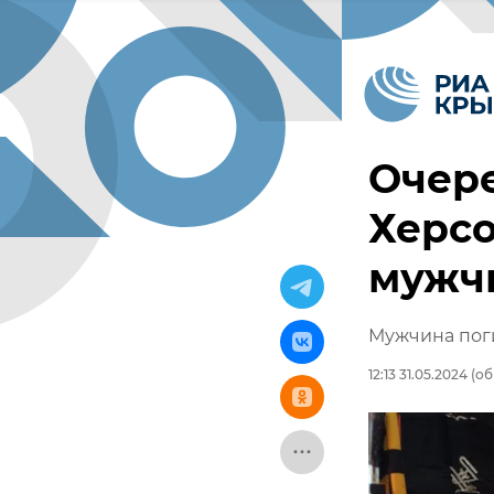
Очере
Херсо
мужч
Мужчина поги
12:13 31.05.2024
(об