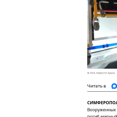
© РИА Новости Крым
Читать в
СИМФЕРОПОЛЬ
Вооруженных с
погиб мирный