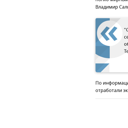
Владимир Сал
"
с
о
T
По информаци
отработали э