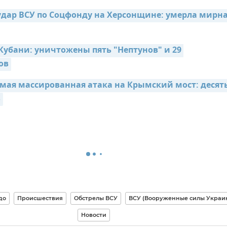
дар ВСУ по Соцфонду на Херсонщине: умерла мирна
Кубани: уничтожены пять "Нептунов" и 29 
ов
мая массированная атака на Крымский мост: десять
S
до
Происшествия
Обстрелы ВСУ
ВСУ (Вооруженные силы Украи
Новости