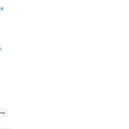
я 
 
ны)