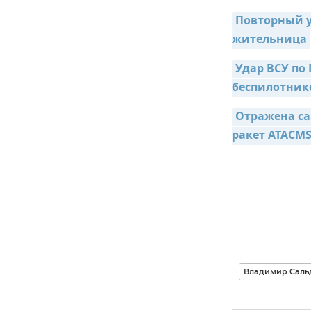
Повторный у
жительница
Удар ВСУ по 
беспилотник
Отражена са
ракет ATACM
Владимир Саль