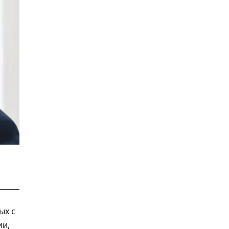
ых с
ии,