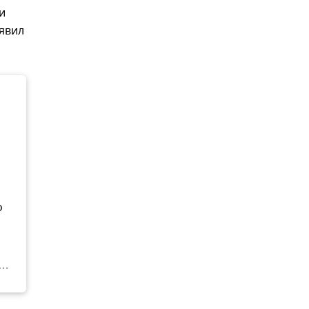
и
явил
о