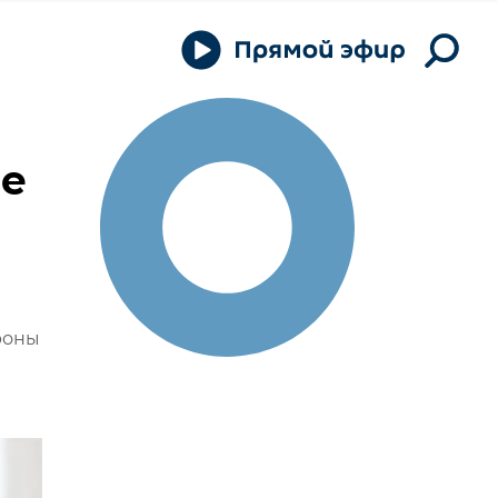
ле
роны