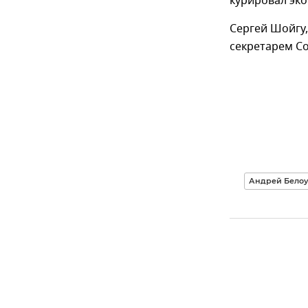
курировал эк
Сергей Шойгу,
секретарем Со
Андрей Белоу