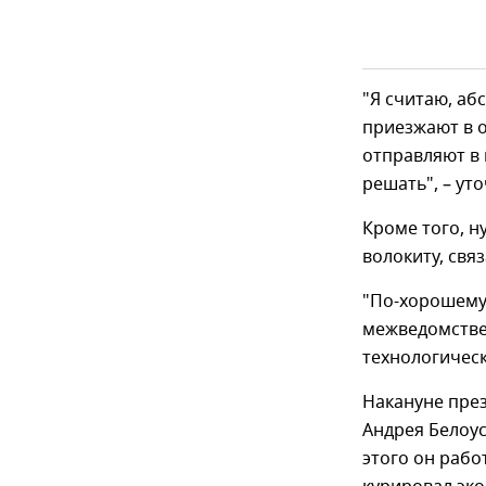
"Я считаю, аб
приезжают в о
отправляют в 
решать", – ут
Кроме того, 
волокиту, свя
"По-хорошему,
межведомстве
технологически
Накануне през
Андрея Белоу
этого он рабо