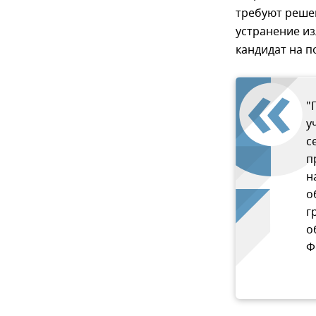
требуют решен
устранение и
кандидат на п
"
у
с
п
н
о
г
о
Ф