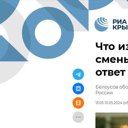
Что и
смен
ответ
Белоусов об
России
13:05 13.05.2024
(об