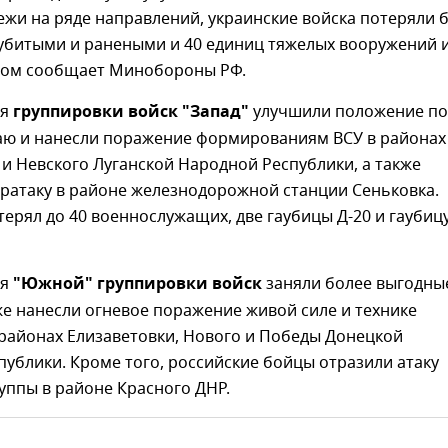
жи на ряде направлений, украинские войска потеряли 
 убитыми и ранеными и 40 единиц тяжелых вооружений 
этом сообщает Минобороны РФ.
ия
группировки войск "Запад"
улучшили положение по
аю и нанесли поражение формированиям ВСУ в районах
и Невского Луганской Народной Республики, а также
тратаку в районе железнодорожной станции Сеньковка.
ерял до 40 военнослужащих, две гаубицы Д-20 и гаубиц
ия
"Южной" группировки войск
заняли более выгодны
же нанесли огневое поражение живой силе и технике
районах Елизаветовки, Нового и Победы Донецкой
ублики. Кроме того, российские бойцы отразили атаку
уппы в районе Красного ДНР.