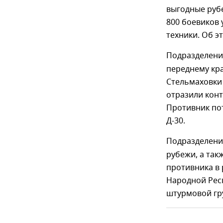
выгодные рубе
800 боевиков
техники. Об 
Подразделен
переднему кр
Стельмаховки 
отразили кон
Противник пот
Д-30.
Подразделен
рубежи, а так
противника в 
Народной Респ
штурмовой гр