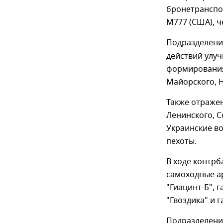
бронетранспор
М777 (США), ч
Подразделен
действий улу
формирования
Майорского, Н
Также отражен
Ленинского, С
Украинские во
пехоты.
В ходе контр
самоходные ар
"Гиацинт-Б", 
"Гвоздика" и г
Подразделен