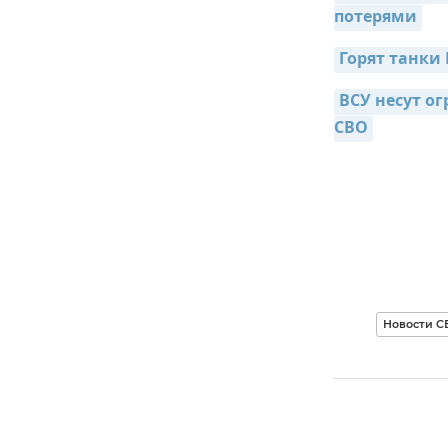
потерями
Горят танки 
ВСУ несут ог
СВО
Новости С