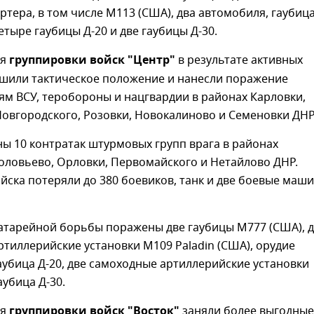
тера, в том числе М113 (США), два автомобиля, гаубиц
етыре гаубицы Д-20 и две гаубицы Д-30.
ия
группировки войск "Центр"
в результате активных
чшили тактическое положение и нанесли поражение
м ВСУ, теробороны и нацгвардии в районах Карловки,
овгородского, Розовки, Новокалиново и Семеновки ДНР
ы 10 контратак штурмовых групп врага в районах
оловьево, Орловки, Первомайского и Нетайлово ДНР.
йска потеряли до 380 боевиков, танк и две боевые маш
батарейной борьбы поражены две гаубицы М777 (США), 
тиллерийские установки М109 Paladin (США), орудие
гаубица Д-20, две самоходные артиллерийские установки
аубица Д-30.
ия
группировки войск "Восток"
заняли более выгодные