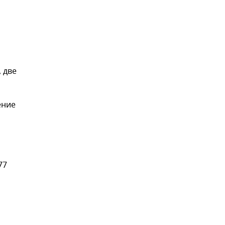
 две
ение
77