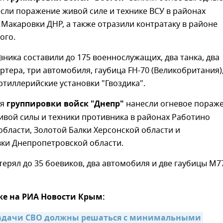
сли поражение живой силе и технике ВСУ в районах
Макаровки ДНР, а также отразили контратаку в районе
ого.
ника составили до 175 военнослужащих, два танка, два
тера, три автомобиля, гаубица FH-70 (Великобритания),
тиллерийские установки "Гвоздика".
ия
группировки войск "Днепр"
нанесли огневое пораж
ивой силы и техники противника в районах Работино
бласти, Золотой Балки Херсонской области и
ки Днепропетровской области.
ерял до 35 боевиков, два автомобиля и две гаубицы М7
же на РИА Новости Крым:
задачи СВО должны решаться с минимальными 