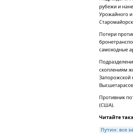
рубежи и нане
Урожайного и 
Старомайорск
Потери против
бронетранспор
самоходные ар
Подразделен
скоплениям ж
Запорожской о
Высшетарасов
Противник пот
(США).
Читайте так
Путин: все 