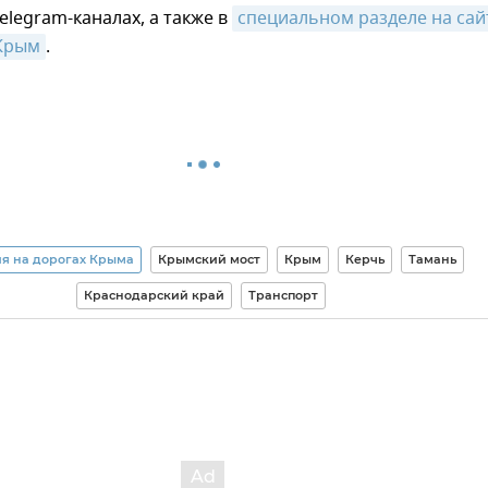
legram-каналах, а также в
специальном разделе на сайт
Крым
.
я на дорогах Крыма
Крымский мост
Крым
Керчь
Тамань
Краснодарский край
Транспорт