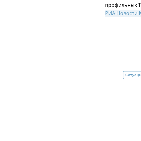
профильных Te
РИА Новости 
Ситуаци