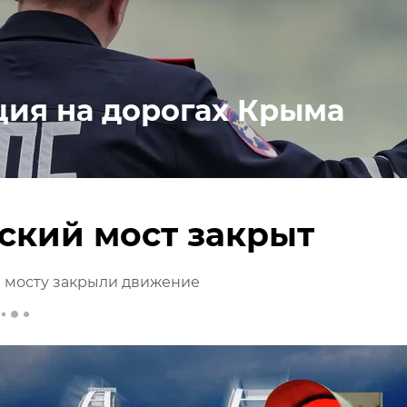
ция на дорогах Крыма
ский мост закрыт
 мосту закрыли движение