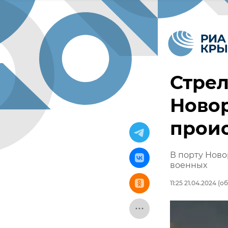
Стрел
Новор
прои
В порту Ново
военных
11:25 21.04.2024
(об