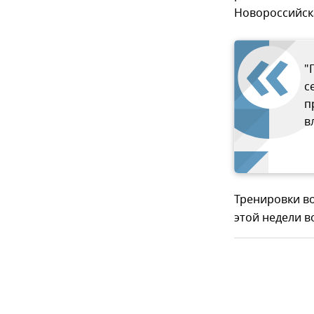
Новороссийска
"
с
п
в
Тренировки во
этой недели 