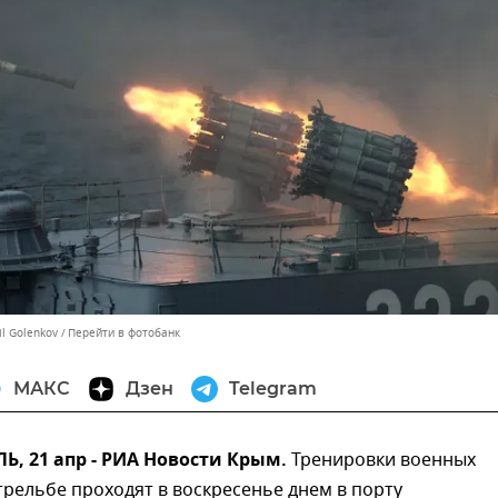
il Golenkov
Перейти в фотобанк
МАКС
Дзен
Telegram
, 21 апр - РИА Новости Крым.
Тренировки военных
трельбе проходят в воскресенье днем в порту