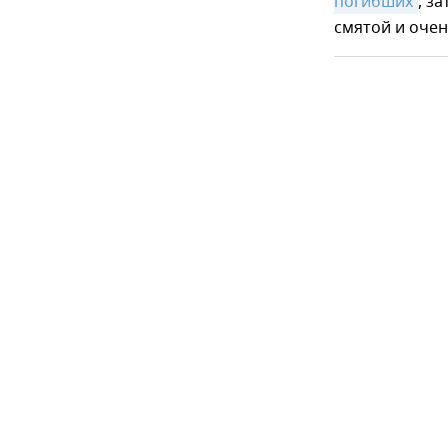
погибших
, за
смятой и оче