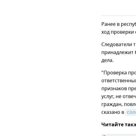
Ранее в респ
ход проверки
Следователи 
принадлежит 
дела.
"Проверка про
ответственных
признаков пре
услуг, не отв
граждан, повл
сказано в
соо
Читайте так