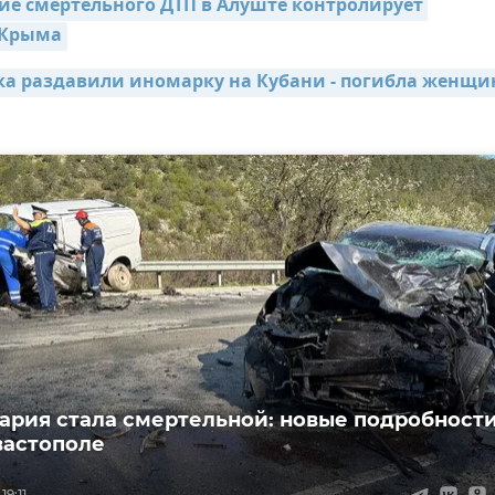
ие смертельного ДТП в Алуште контролирует 
 Крыма
ка раздавили иномарку на Кубани - погибла женщи
вария стала смертельной: новые подробност
вастополе
19:11