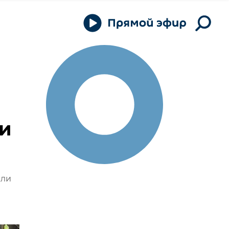
ли
бли