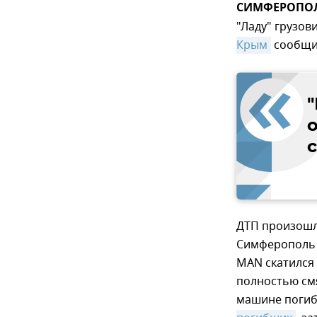
СИМФЕРОПОЛЬ
"Ладу" грузов
Крым
сообщил
"
о
ДТП произошло
Симферополь –
MAN скатился 
полностью смя
машине погиб