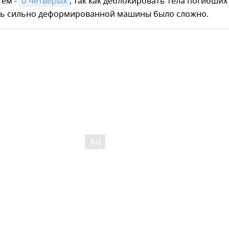
тем -
о четверых
, так как деблокировать тела погибших
нь сильно деформированной машины было сложно.