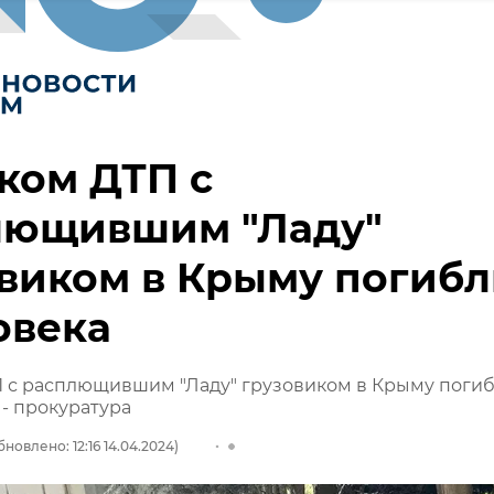
ком ДТП с
лющившим "Ладу"
виком в Крыму погиб
овека
П с расплющившим "Ладу" грузовиком в Крыму поги
 - прокуратура
бновлено: 12:16 14.04.2024)