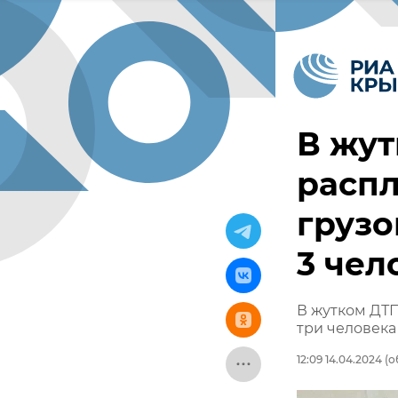
В жут
расп
грузо
3 чел
В жутком ДТ
три человека
12:09 14.04.2024
(о