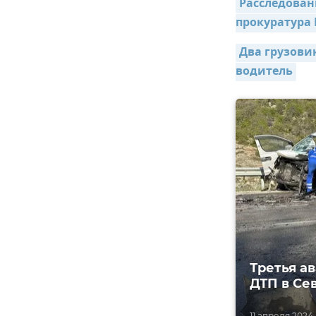
Расследован
прокуратура
Два грузови
водитель
Третья а
ДТП в Се
11 апреля 2024, 