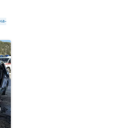
на-
и