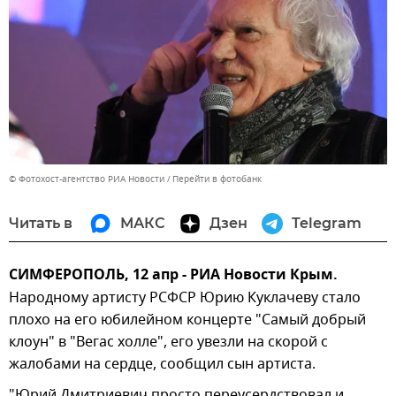
© Фотохост-агентство РИА Новости
Перейти в фотобанк
Читать в
МАКС
Дзен
Telegram
СИМФЕРОПОЛЬ, 12 апр - РИА Новости Крым.
Народному артисту РСФСР Юрию Куклачеву стало
плохо на его юбилейном концерте "Самый добрый
клоун" в "Вегас холле", его увезли на скорой с
жалобами на сердце, сообщил сын артиста.
"Юрий Дмитриевич просто переусердствовал и