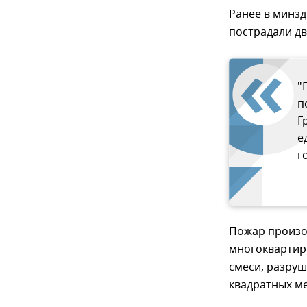
Ранее в минзд
пострадали дв
"
п
Г
е
г
Пожар произош
многоквартир
смеси, разруш
квадратных м