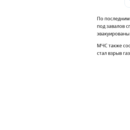
По последним
под завалов с
эвакуированы 
МЧС также со
стал взрыв га