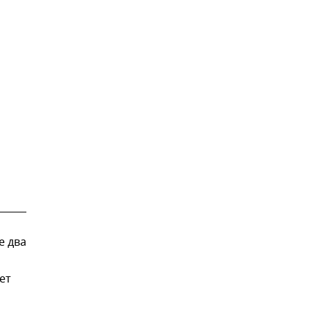
е два
ет