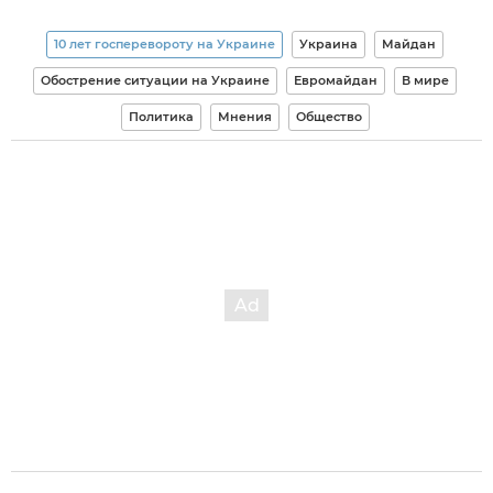
10 лет госперевороту на Украине
Украина
Майдан
Обострение ситуации на Украине
Евромайдан
В мире
Политика
Мнения
Общество