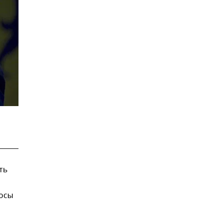
ть
росы