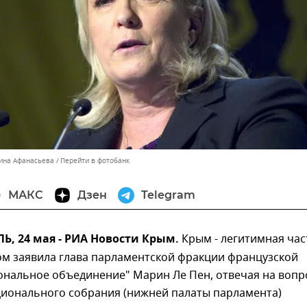
тина Афанасьева
Перейти в фотобанк
МАКС
Дзен
Telegram
, 24 мая - РИА Новости Крым.
Крым - легитимная час
ом заявила глава парламентской фракции французской
ональное объединение" Марин Ле Пен, отвечая на воп
ционального собрания (нижней палаты парламента)