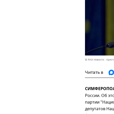
© РИА Новости . Крис
Читать в
СИМФЕРОПОЛЬ
России. Об эт
партии "Наци
депутатов На