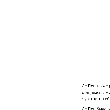
Ле Пен также 
общалась с жи
чувствуют себ
Ле Пен была 