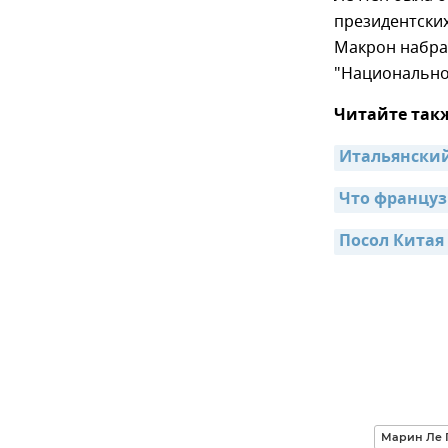
президентских
Макрон набрал
"Национально
Читайте так
Итальянский
Что француз
Посол Китая
Марин Ле 