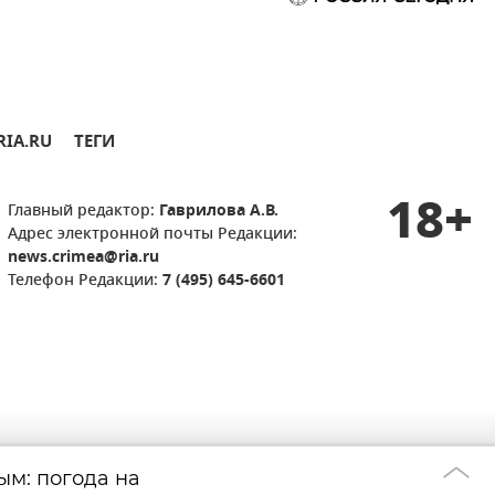
RIA.RU
ТЕГИ
18+
Главный редактор:
Гаврилова А.В.
Адрес электронной почты Редакции:
news.crimea@ria.ru
Телефон Редакции:
7 (495) 645-6601
м: погода на
Какой сегодня п
00:00