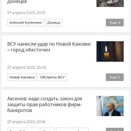
Донецке
Отключение электроэнергии в Крыму
27 апреля 2023, 20:51
Алексей Кулемзин
Донецк
Еще
4
Донецкая Народная Республика (ДНР)
ВСУ нанесли удар по Новой Каховке
ВСУ (Вооруженные силы Украины)
Происшествия
– город обесточен
Новости
27 апреля 2023, 20:45
Новая Каховка
Обстрелы ВСУ
Еще
5
Херсонская область
Новые регионы России
Аксенов: надо создать закон для
ВСУ (Вооруженные силы Украины)
Происшествия
защиты прав работников фирм-
Новости
банкротов
27 апреля 2023, 20:16