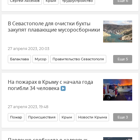
Сергей Аксенов
Крым
трудоустройство
Еще
6
Профсоюз
Закон и право
Общество
работа
В Севастополе для очистки бухты
Новости
Новости Крыма
закупят плавающие мусоросборники
27 апреля 2023, 20:03
Балаклава
Мусор
Правительство Севастополя
Еще
5
ЖКХ
ЖКХ Крыма и Севастополя
Крым
На пожарах в Крыму с начала года
Новости
Новости Крыма
погибли 34 человека
27 апреля 2023, 19:48
Пожар
Происшествия
Крым
Новости Крыма
Еще
3
ГУ МЧС РФ по Республике Крым
Игорь Скуртул
Общество