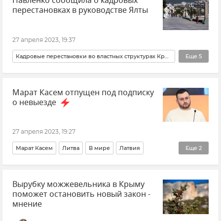
Павленко сообщила о кадровых
перестановках в руководстве Ялты
27 апреля 2023, 19:37
Кадровые перестановки во властных структурах Крыма и Севастополя
Еще
5
Ялта
Янина Павленко
Новости
Крым
Марат Касем отпущен под подписку
Общество
о невыезде
27 апреля 2023, 19:27
Марат Касем
Литва
В мире
Латвия
Еще
2
Новости
Медиагруппа "Россия сегодня"
Вырубку можжевельника в Крыму
поможет остановить новый закон -
мнение