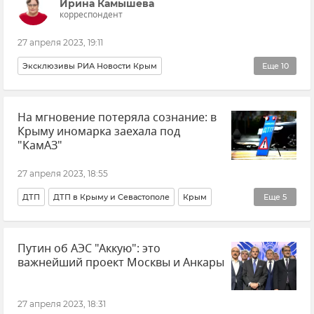
Ирина Камышева
корреспондент
27 апреля 2023, 19:11
Эксклюзивы РИА Новости Крым
Еще
10
Красная книга России
Красная книга Крыма
На мгновение потеряла сознание: в
Мнения
Крым
Экология
Наталия Мильчакова
Крыму иномарка заехала под
ИнБЮМ
Природа
Закон и право
"КамАЗ"
Новости Крыма
27 апреля 2023, 18:55
ДТП
ДТП в Крыму и Севастополе
Крым
Еще
5
Трасса Таврида
Происшествия
Путин об АЭС "Аккую": это
Крым в истории: секреты, факты, фото
важнейший проект Москвы и Анкары
Новости Крыма
Новости
27 апреля 2023, 18:31