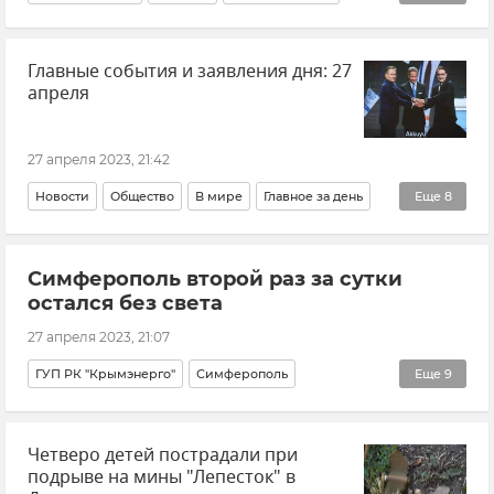
Крым
Севастополь
Общество
Ялта
Главные события и заявления дня: 27
Транспорт
апреля
Кадровые перестановки во властных структурах Крыма и Севастополя
Происшествия
27 апреля 2023, 21:42
Новости
Общество
В мире
Главное за день
Еще
8
Турция
Россия
Украина
Марат Касем
Симферополь второй раз за сутки
Владимир Путин посетил Мариуполь
остался без света
Реджеп Тайип Эрдоган
Новости СВО
27 апреля 2023, 21:07
АЭС "Аккую"
ГУП РК "Крымэнерго"
Симферополь
Еще
9
Прокуратура Республики Крым
Городская среда
Четверо детей пострадали при
ЖКХ
ЖКХ Крыма и Севастополя
Общество
подрыве на мины "Лепесток" в
Новости
Новости Крыма
Крым