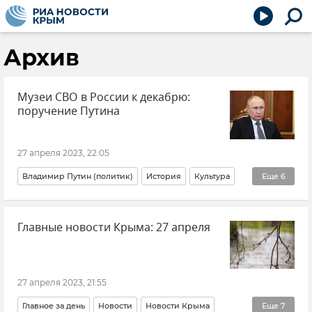
Архив
Музеи СВО в России к декабрю:
поручение Путина
27 апреля 2023, 22:05
Владимир Путин (политик)
История
Культура
Еще
6
Общество
Россия
Новости СВО
Армия и флот
Главные новости Крыма: 27 апреля
Вооруженные силы России
Новости
27 апреля 2023, 21:55
Главное за день
Новости
Новости Крыма
Еще
7