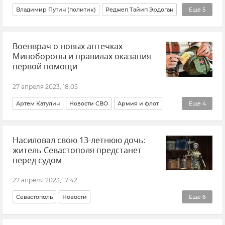
Владимир Путин (политик)
Реджеп Тайип Эрдоган
Еще
5
Турция
АЭС "Аккую"
Новости
Политика
Военврач о новых аптечках
В мире
Минобороны и правилах оказания
первой помощи
27 апреля 2023, 18:05
Артем Катулин
Новости СВО
Армия и флот
Еще
4
Вооруженные силы России
Насиловал свою 13-летнюю дочь:
Центр тактической медицины
Здоровье
житель Севастополя предстанет
Мнения
перед судом
27 апреля 2023, 17:42
Севастополь
Новости
Еще
6
Прокуратура города Севастополя