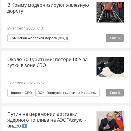
В Крыму модернизируют железную
ГСУ СК России по Крыму и Севастополю
дорогу
Происшествия
Крым
Новости Крыма
Общество
27 апреля 2023, 17:01
Крымская железная дорога (КЖД)
Еще
6
Главгосэкспертиза
Крым
Около 700 убитыми: потери ВСУ за
Железные дороги Крыма
Железная дорога
сутки в зоне СВО
Транспорт
Новости Крыма
27 апреля 2023, 16:32
Новости СВО
ВСУ (Вооруженные силы Украины)
Еще
6
Министерство обороны РФ
Украина
Путин на церемонии доставки
Донецкая Народная Республика (ДНР)
Потери ВСУ
ядерного топлива на АЭС "Аккую"-
Артемовск
Новости
видео