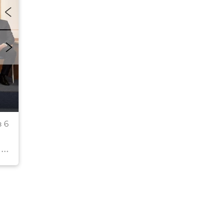
Заместитель Председателя Государственного Со
 6
Республики Крым Владимир Бобков
© РИА Новости Крым . Андрей Жуков