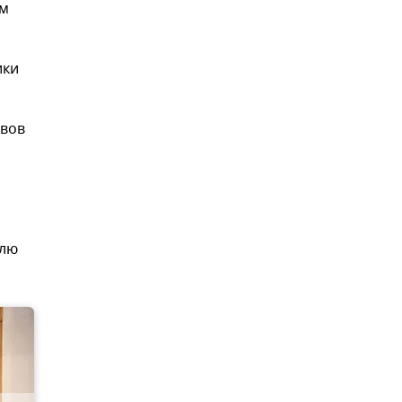
ым
ики
ивов
олю