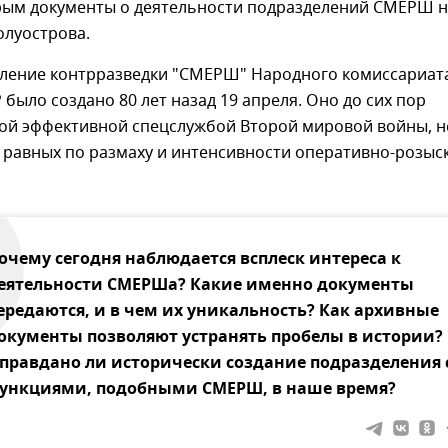
рым документы о деятельности подразделений СМЕРШ н
олуострова.
вление контрразведки "СМЕРШ" Народного комиссариат
было создано 80 лет назад 19 апреля. Оно до сих пор
мой эффективной спецслужбой Второй мировой войны, н
 равных по размаху и интенсивности оперативно-розыс
очему сегодня наблюдается всплеск интереса к
еятельности СМЕРШа? Какие именно документы
ередаются, и в чем их уникальность? Как архивные
окументы позволяют устранять пробелы в истории?
правдано ли исторически создание подразделения 
ункциями, подобными СМЕРШ, в наше время?