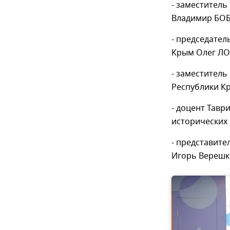
- заместитель
Владимир БО
- председател
Крым Олег ЛО
- заместитель
Республики К
- доцент Тавр
исторических 
- представите
Игорь Верешк