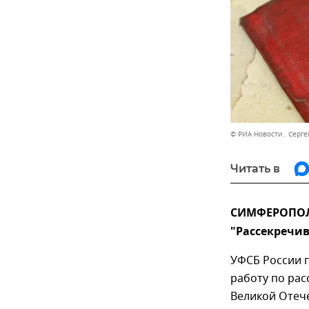
© РИА Новости . Серге
Читать в
СИМФЕРОПОЛЬ,
"Рассекречив
УФСБ России 
работу по ра
Великой Отеч