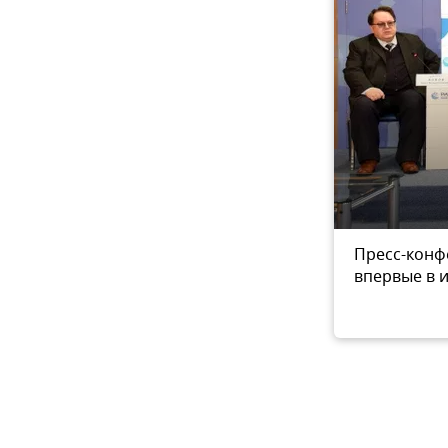
КФУ им. В.И. Вернадского,
Пресс-конф
6
из 6
ергей Ткаченко
впервые в 