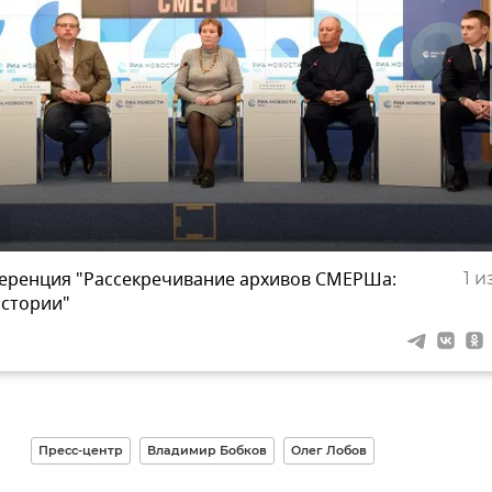
еренция "Рассекречивание архивов СМЕРШа:
1
из
истории"
Пресс-центр
Владимир Бобков
Олег Лобов