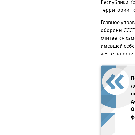
Республики К
территории п
Главное упра
обороны СССР 
считается са
имевшей себе
деятельности.
П
д
п
д
О
ф