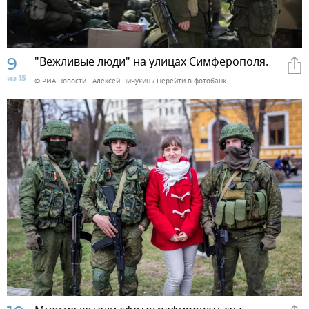
9
"Вежливые люди" на улицах Симферополя.
из 15
© РИА Новости . Алексей Ничукин
Перейти в фотобанк