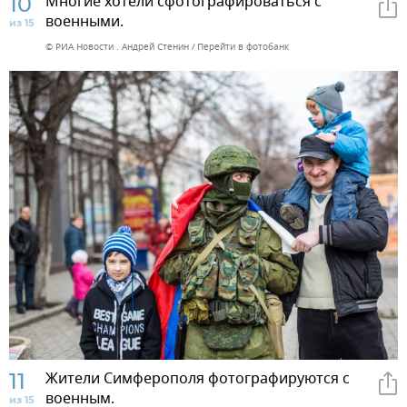
10
Многие хотели сфотографироваться с
военными.
из 15
© РИА Новости . Андрей Стенин
Перейти в фотобанк
11
Жители Симферополя фотографируются с
военным.
из 15