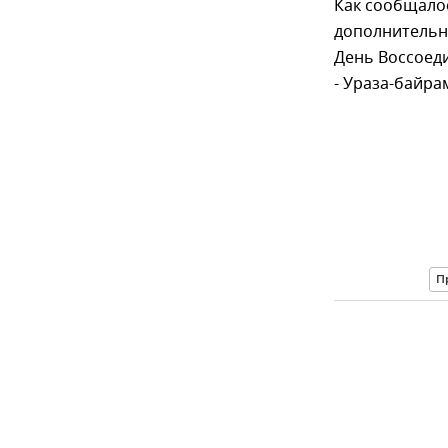
Как сообщало
дополнительн
День Воссоеди
- Ураза-байра
П