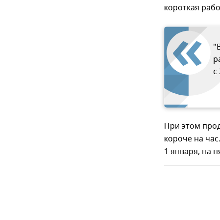
короткая рабо
"
р
с
При этом прод
короче на час
1 января, на п