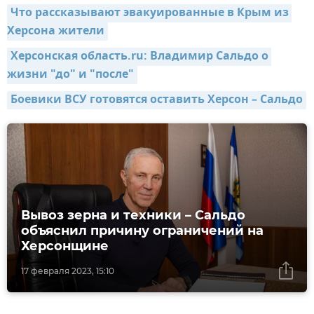
Что рассказывают эвакуированные в Крым из 
Херсона жители
Херсонская область.ru: Владимир Сальдо о 
жизни "до" и "после"
Боевики ВСУ готовятся оставить Херсон – Сальдо
Вывоз зерна и техники – Сальдо
объяснил причину ограничений на
Херсонщине
17 февраля 2023, 15:10