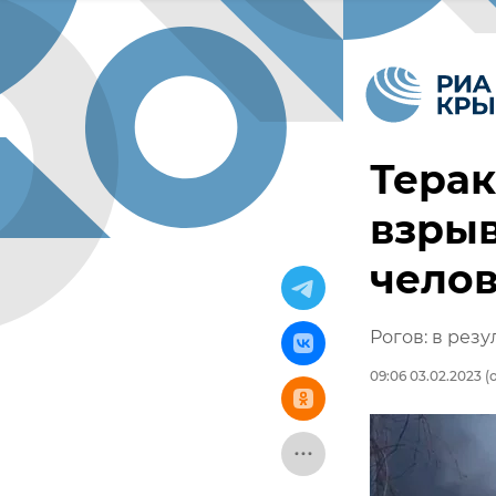
Терак
взрыв
чело
Рогов: в рез
09:06 03.02.2023
(о