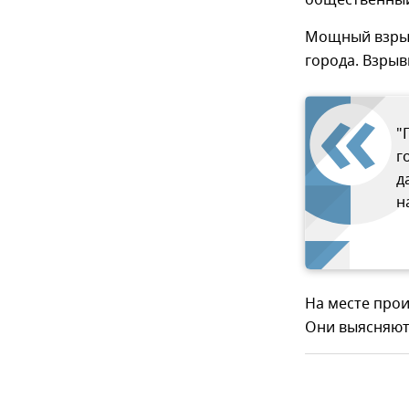
общественный
Мощный взрыв
города. Взрыв
"
г
д
н
На месте прои
Они выясняют 