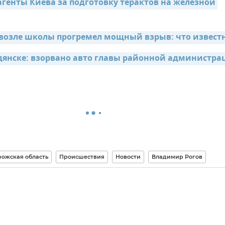
генты Киева за подготовку терактов на железной 
 возле школы прогремел мощный взрыв: что извест
рдянске: взорвано авто главы районной администра
рожская область
Происшествия
Новости
Владимир Рогов