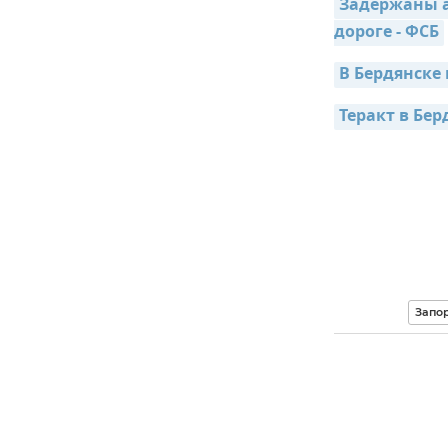
Задержаны а
дороге - ФСБ
В Бердянске
Теракт в Бе
Запо