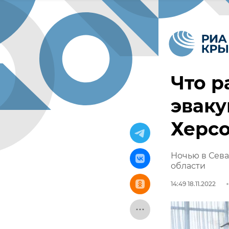
Что р
эваку
Херс
Ночью в Сева
области
14:49 18.11.2022