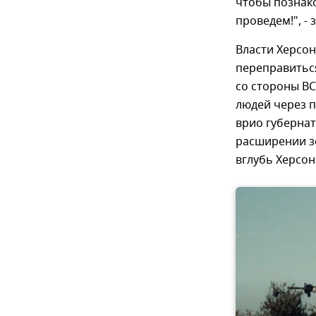
чтобы познако
проведем!", -
Власти Херсо
переправиться
со стороны ВС
людей через п
врио губернат
расширении зо
вглубь Херсон