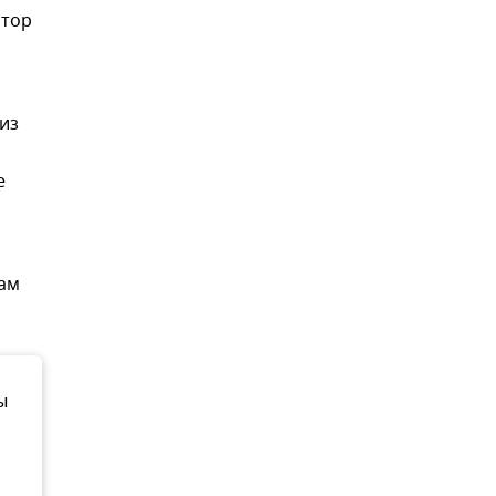
атор
из
е
там
ы