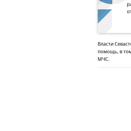
р
о
Власти Севас
помощь, в том
МЧС.