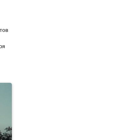
ктов
ря