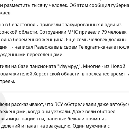
и разместить тысячу человек. Об этом сообщил губерн
жаев.
ью в Севастополь привезли эвакуированных людей из
сонской области. Сотрудники МЧС привезли 79 человек, 
 и одна беременная женщина. Еще семь человек должны
дня", - написал Развожаев в своем Telegram-канале посл
нужденными переселенцами.
или на базе пансионата "Изумруд". Многие - из Новой
ловам жителей Херсонской области, в последнее время 
трелы.
Люди рассказывают, что ВСУ обстреливали даже автобус
 беженцами, когда они уезжали. Даже вели обстрел
ольницы: пациенты, раненые бежали прямо из
тделений и палат на эвакуацию. Один мужчина с