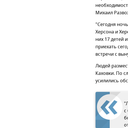
необходимост
Михаил Разво
"Сегодня ноч
Херсона и Хер
них 17 детей
приехать сего
встречи с вы
Людей размест
Каховки. По с
усилились обс
"
с
б
о