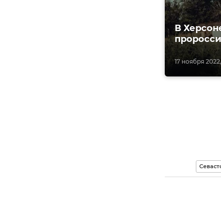
В Херсон
проросси
17 ноября 2022,
Севаст