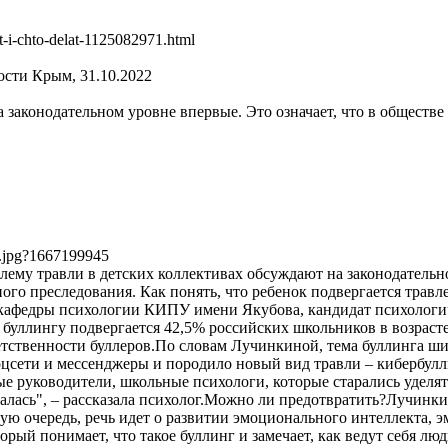
at-i-chto-delat-1125082971.html
вости Крым, 31.10.2022
 законодательном уровне впервые. Это означает, что в обществе
71.jpg?1667199945
 травли в детских коллективах обсуждают на законодательном 
ного преследования. Как понять, что ребенок подвергается трав
нт кафедры психологии КИПУ имени Якубова, кандидат психолог
ллингу подвергается 42,5% российских школьников в возрасте от
ветственности буллеров.По словам Лучинкиной, тема буллинга ш
оцсети и мессенджеры и породило новый вид травли – кибербулл
е руководители, школьные психологи, которые старались уделят
валась", – рассказала психолог.Можно ли предотвратить?Лучинки
вую очередь, речь идет о развитии эмоционального интеллекта, 
орый понимает, что такое буллинг и замечает, как ведут себя лю