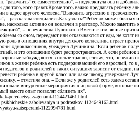
ь "разрулить" ее самостоятельно", – подчеркнула она и добавил
 и для того, кого травят.Кроме того, важно предлагать ребенку 
ии в адрес другого человека."Выводить агрессию и тревожност
 – рассказала специалист.Как узнать?"Ребенок может бояться от
вке, насколько активно он вовлечен в разговор. Можно заметить 
реакцией", – перечислила Лучинкина.Вместе с тем, явные призна
блемы со сном, переедают или отказываются от еды, не хотят ид
ю роль в отношениях внутри детского коллектива играет препод
оны одноклассников, убеждена Лучинкина."Если ребенок получа
тный, и это отношение будет распространяться. А если ребенок
 взрослые заблуждаются в пользе травли, считая, что, пережив 
ников в жизни ребенка есть поддерживающий его взрослый, то в
я педагогов и родителей в таких ситуациях зависит от стадии, 
ревести ребенка в другой класс или даже школу, утверждает Луч
хику, – отметила она. – Если же у родителей есть задача остав
низовали внеурочные мероприятия в игровой форме, которые поз
мый вместе опыт позволят сблизить их".
-i-kak-peredaetsya-s-genami-1124421461.html
e-psikhicheskie-zabolevaniya-u-podrostkov-1124649163.html
novyatsya-zatseperami-1122994781.html