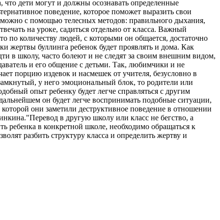
а, что дети могут и должны осознавать определенные
альтернативное поведение, которое поможет выразить свои
ь можно с помощью телесных методов: правильного дыхания,
вечать на уроке, садиться отдельно от класса. Важный
это по количеству людей, с которыми он общается, достаточно
ки жертвы буллинга ребенок будет проявлять и дома. Как
ти в школу, часто болеют и не следят за своим внешним видом,
аватель и его общение с детьми. Так, любимчики и не
ет порцию издевок и насмешек от учителя, безусловно в
 замкнутый, у него эмоциональный блок, то родители или
подобный опыт ребенку будет легче справляться с другим
 дальнейшем он будет легче воспринимать подобные ситуации,
на которой они заметили деструктивное поведение в отношении
инкина."Перевод в другую школу или класс не бегство, а
ить ребенка в конкретной школе, необходимо обращаться к
волят разбить структуру класса и определить жертву и