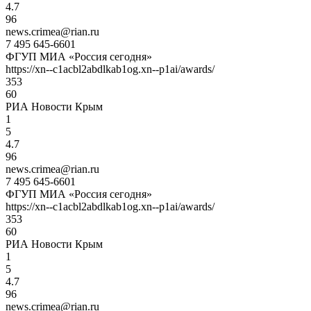
4.7
96
news.crimea@rian.ru
7 495 645-6601
ФГУП МИА «Россия сегодня»
https://xn--c1acbl2abdlkab1og.xn--p1ai/awards/
353
60
РИА Новости Крым
1
5
4.7
96
news.crimea@rian.ru
7 495 645-6601
ФГУП МИА «Россия сегодня»
https://xn--c1acbl2abdlkab1og.xn--p1ai/awards/
353
60
РИА Новости Крым
1
5
4.7
96
news.crimea@rian.ru