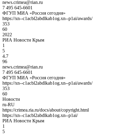
news.crimea@rian.ru
7 495 645-6601
ФГУП МИА «Россия сегодня»
https://xn--c1acbl2abdlkab1og.xn--p1ai/awards/
353
60
2022
РИА Новости Крым
1
5
4.7
96
news.crimea@rian.ru
7 495 645-6601
ФГУП МИА «Россия сегодня»
https://xn--c1acbl2abdlkab1og.xn--p1ai/awards/
353
60
Новости
ru-RU
https://crimea.ria.ru/docs/about/copyright.html
https://xn--c1acbl2abdlkab1og.xn--p1ai/
РИА Новости Крым
1
5