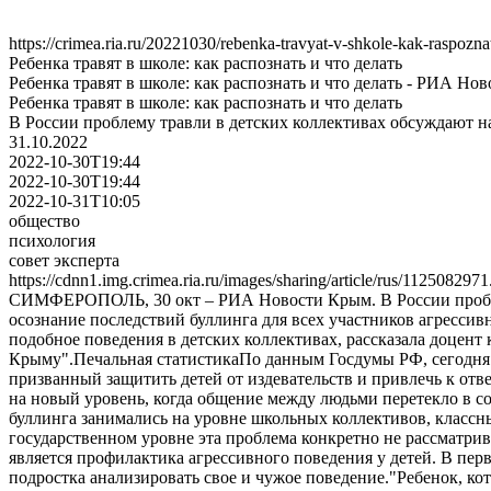
https://crimea.ria.ru/20221030/rebenka-travyat-v-shkole-kak-raspozn
Ребенка травят в школе: как распознать и что делать
Ребенка травят в школе: как распознать и что делать - РИА Но
Ребенка травят в школе: как распознать и что делать
В России проблему травли в детских коллективах обсуждают на
31.10.2022
2022-10-30T19:44
2022-10-30T19:44
2022-10-31T10:05
общество
психология
совет эксперта
https://cdnn1.img.crimea.ria.ru/images/sharing/article/rus/11250829
СИМФЕРОПОЛЬ, 30 окт – РИА Новости Крым. В России проблему
осознание последствий буллинга для всех участников агрессив
подобное поведения в детских коллективах, рассказала доце
Крыму".Печальная статистикаПо данным Госдумы РФ, сегодня бу
призванный защитить детей от издевательств и привлечь к от
на новый уровень, когда общение между людьми перетекло в с
буллинга занимались на уровне школьных коллективов, классны
государственном уровне эта проблема конкретно не рассматри
является профилактика агрессивного поведения у детей. В пер
подростка анализировать свое и чужое поведение."Ребенок, кот