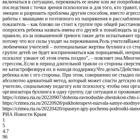
включаться в ситуацию, переживать ее иначе или же попробоват
последствия с точки зрения психологии и для того, кто травит,
эмоции и разрешить проблемы другим способом, вместо агресс
работы с мышцами и поэтапного их напряжения и расслабления",
показатель – как близко он стоит к группе при общей расстано
попросить ребенка назвать имена его друзей и понаблюдать за 
правило, из-за повышенной тревоги такие дети испытывают про
потому что все силы уходят на переживания.Роль учителяВажну
любимчики учителей – потенциальные жертвы буллинга со стор
группе детей он будет восприниматься как порицаемый, неприя
психолог узнают об этом очень поздно", – поясняет она.Многие
стрессом,.Если в период длительной травли со стороны сверст
не катастрофизируя их и находя поддержку.Что делать?Действи
ребенка или с его стороны. При этом, совершенно не стыдно пе
абсолютно адекватный метод, который может спасти детскую пси
учителю, социальному педагогу или психологу, чтобы они орга
организатора буллинга в одну группу, где ситуация и проживае
https://crimea.ria.ru/20220907/dobrota-ravnodushie-zhestokost-chto
https://crimea.ria.ru/20220928/psikhoterapevt-nazvala-samye-modny
https://crimea.ria.ru/20220420/opasnye-igry-pochemu-podrostki-sta
РИА Новости Крым
1
5
4.7
96