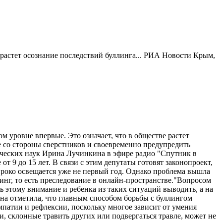
 растет осознание последствий буллинга... РИА Новости Крым,
уровне впервые. Это означает, что в обществе растет
ле со стороны сверстников и своевременно предупредить
ических наук Ирина Лучинкина в эфире радио "Спутник в
 9 до 15 лет. В связи с этим депутаты готовят законопроект,
ироко освещается уже не первый год. Однако проблема вышла
инг, то есть преследование в онлайн-пространстве."Вопросом
ь этому внимание и ребенка из таких ситуаций выводить, а на
на отметила, что главным способом борьбы с буллингом
эмпатии и рефлексии, поскольку многое зависит от умения
ди, склонные травить других или подвергаться травле, может не