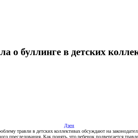
а о буллинге в детских колле
Дзен
облему травли в детских коллективах обсуждают на законодатель
ного преследования. Как понять, что ребенок подвергается трав