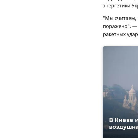
энергетики У
"Мы считаем, 
поражено", — 
ракетных удар
В Киеве 
воздушна