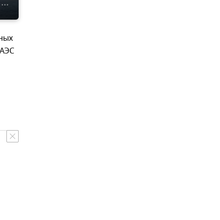
ных
ГАЭС
и