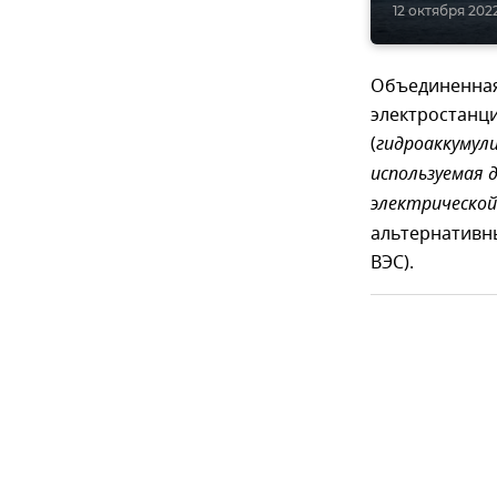
12 октября 2022
Объединенная
электростанц
(
гидроаккумул
используемая 
электрической
альтернативны
ВЭС).