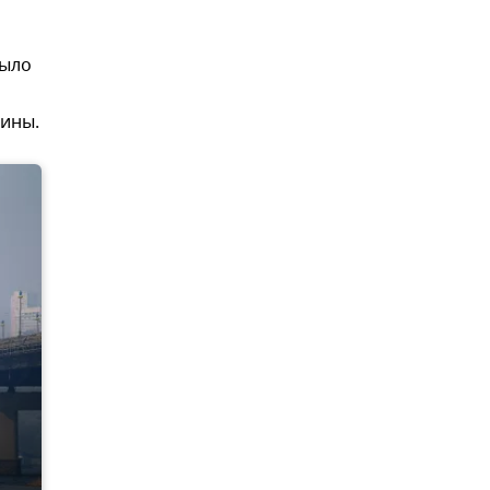
было
аины.