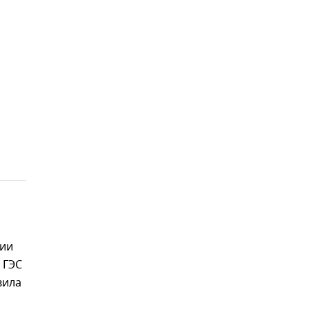
ции
 ГЭС
вила