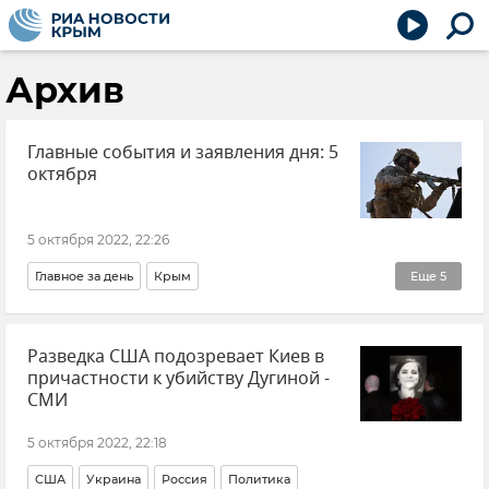
Архив
Главные события и заявления дня: 5
октября
5 октября 2022, 22:26
Главное за день
Крым
Еще
5
Безопасность Республики Крым и Севастополя
Разведка США подозревает Киев в
США
Новости СВО
Владимир Путин (политик)
причастности к убийству Дугиной -
Новые регионы России
СМИ
5 октября 2022, 22:18
США
Украина
Россия
Политика