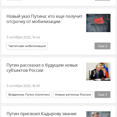
ЗАЭС (Запорожская атомная электростанция)
Новый указ Путина: кто еще получит
Запорожская область
отсрочку от мобилизации
5 октября 2022, 16:44
Частичная мобилизация
Еще
2
Владимир Путин (политик)
Общество
Путин рассказал о будущем новых
субъектов России
5 октября 2022, 16:39
Владимир Путин (политик)
Новые регионы России
Еще
2
Общество
Новости СВО
Путин присвоил Кадырову звание