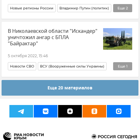
Новые регионы России
Владимир Путин (политик)
Еще
2
Здравоохранение в России
Общество
В Николаевской области "Искандер"
уничтожил ангар с БПЛА
"Байрактар"
5 октября 2022, 15:46
Новости СВО
ВСУ (Вооруженные силы Украины)
Еще
1
Министерство обороны РФ
Еще 20 материалов