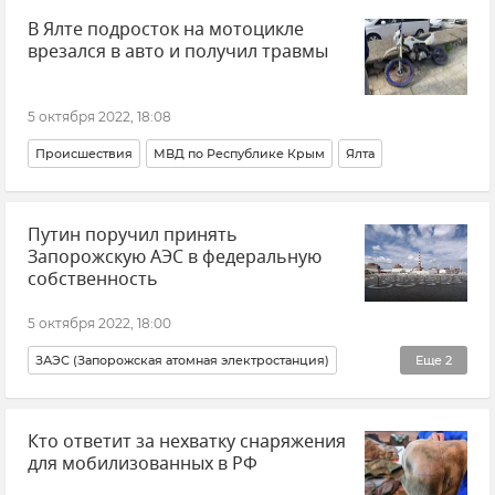
В Ялте подросток на мотоцикле
ВСУ (Вооруженные силы Украины)
Новости СВО
врезался в авто и получил травмы
5 октября 2022, 18:08
Происшествия
МВД по Республике Крым
Ялта
Путин поручил принять
Запорожскую АЭС в федеральную
собственность
5 октября 2022, 18:00
ЗАЭС (Запорожская атомная электростанция)
Еще
2
Новые регионы России
Владимир Путин (политик)
Кто ответит за нехватку снаряжения
для мобилизованных в РФ