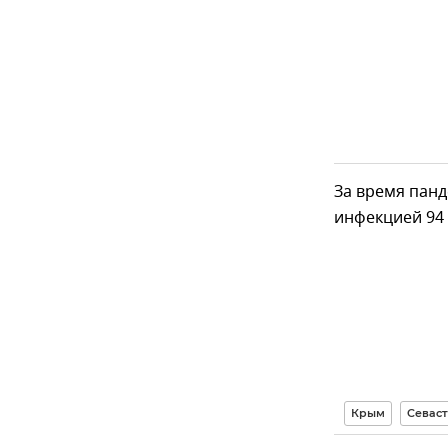
За время пан
инфекцией 94 
Крым
Севаст