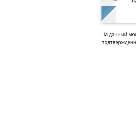
п
На данный мом
подтвержденн