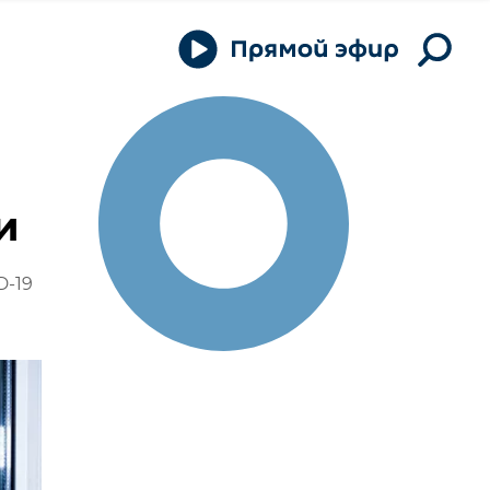
и
D-19