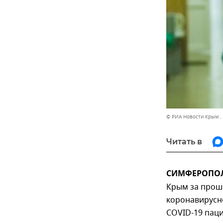
© РИА Новости Крым .
Читать в
СИМФЕРОПОЛЬ
Крым за прош
коронавирусн
COVID-19 пац