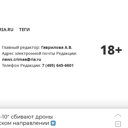
RIA.RU
ТЕГИ
18+
Главный редактор:
Гаврилова А.В.
Адрес электронной почты Редакции:
news.crimea@ria.ru
Телефон Редакции:
7 (495) 645-6601
-10" сбивают дроны
Энергоснабжени
09:17
вском направлении
обстановка на у