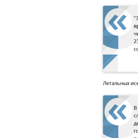
"
в
ч
2
с
Летальных ис
В
с
д
г