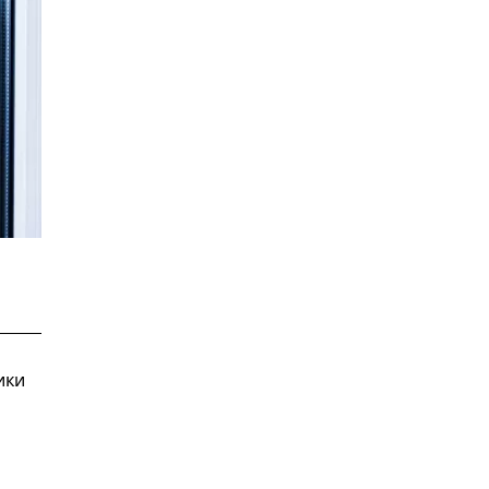
ики
а