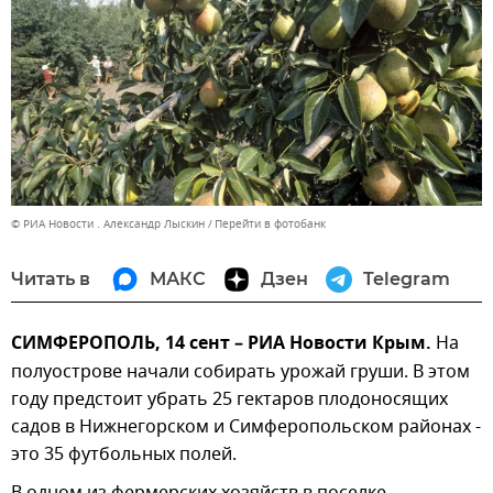
© РИА Новости . Александр Лыскин
Перейти в фотобанк
Читать в
МАКС
Дзен
Telegram
СИМФЕРОПОЛЬ, 14 сент – РИА Новости Крым.
На
полуострове начали собирать урожай груши. В этом
году предстоит убрать 25 гектаров плодоносящих
садов в Нижнегорском и Симферопольском районах -
это 35 футбольных полей.
В одном из фермерских хозяйств в поселке