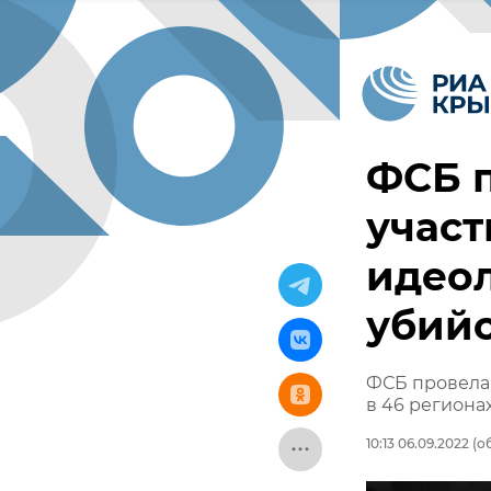
ФСБ п
участ
идео
убий
ФСБ провела 
в 46 региона
10:13 06.09.2022
(об