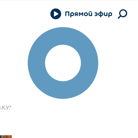
К.У."