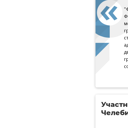
"
Ф
м
г
с
а
д
г
с
Участн
Челеби