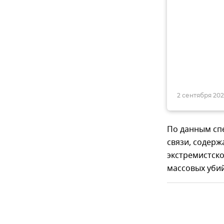
2 сентября 2022
По данным спе
связи, содер
экстремистско
массовых уби