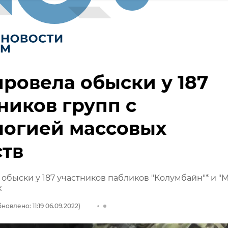
ровела обыски у 187
ников групп с
логией массовых
ств
обыски у 187 участников пабликов "Колумбайн"* и "М.
х
новлено: 11:19 06.09.2022)