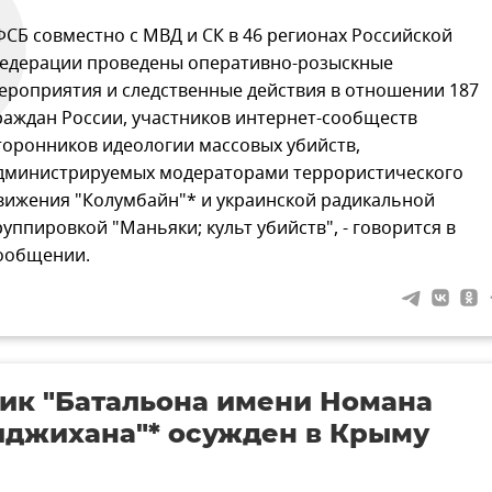
ФСБ совместно с МВД и СК в 46 регионах Российской
едерации проведены оперативно-розыскные
ероприятия и следственные действия в отношении 187
раждан России, участников интернет-сообществ
торонников идеологии массовых убийств,
дминистрируемых модераторами террористического
вижения "Колумбайн"* и украинской радикальной
руппировкой "Маньяки; культ убийств", - говорится в
ообщении.
ик "Батальона имени Номана
джихана"* осужден в Крыму