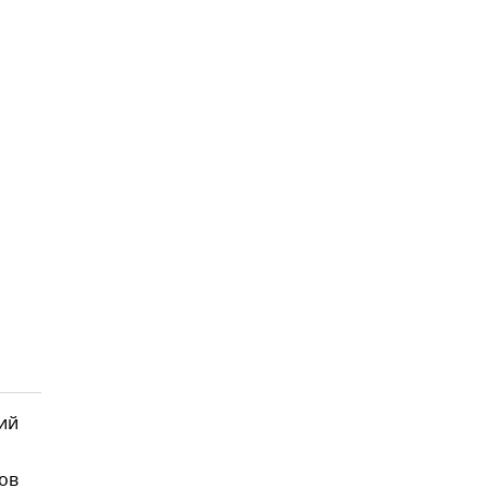
ий
ов