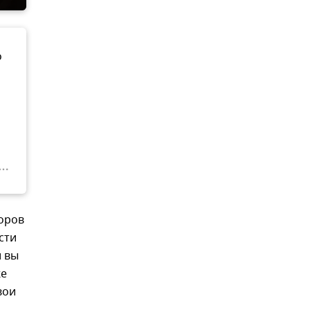
о
торов
сти
и вы
же
вои