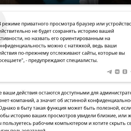
В режиме приватного просмотра браузер или устройств
ействительно не будет сохранять историю вашей
ктивности, но назвать его ориентированным на
онфиденциальность можно с натяжкой, ведь ваши
ействия по-прежнему отслеживают сайты, которые вы
осещаете", - предупреждают специалисты.
се ваши действия остаются доступными для администра
рнет-компаний, а значит об истинной конфиденциально
 Однако в быту такая функция может быть полезной, есл
тобы историю ваших просмотров увидели близкие, или 
вы пользуетесь рабочим компьютером и хотите скрыть с
угих пользователей.