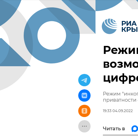
Режим
возмо
цифр
Режим "инког
приватности 
19:33 04.09.2022
Читать в