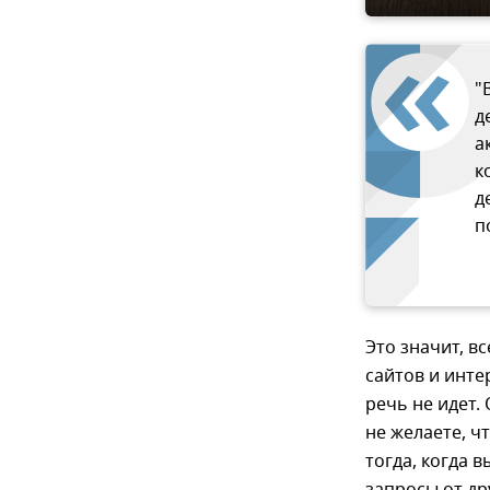
"
д
а
к
д
п
Это значит, в
сайтов и инте
речь не идет.
не желаете, ч
тогда, когда 
запросы от др