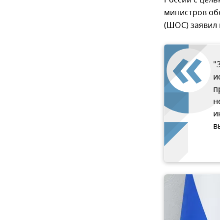
России с цель
министров об
(ШОС) заявил 
"
и
п
н
и
в