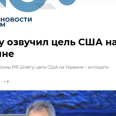
 озвучил цель США н
ине
роны РФ Шойгу: цель США на Украине – истощить