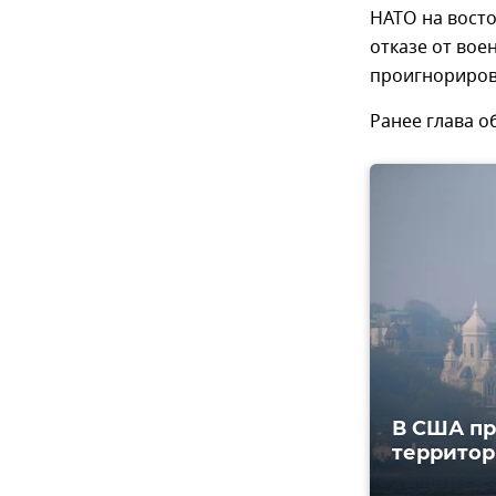
НАТО на восто
отказе от вое
проигнориров
Ранее глава 
В США пр
территор