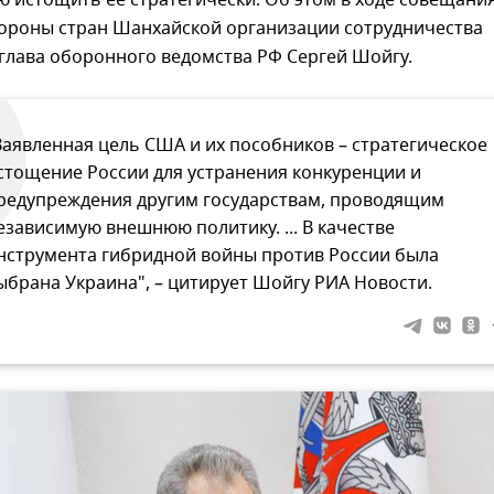
ю истощить ее стратегически. Об этом в ходе совещани
ороны стран Шанхайской организации сотрудничества
глава оборонного ведомства РФ Сергей Шойгу.
Заявленная цель США и их пособников – стратегическое
стощение России для устранения конкуренции и
редупреждения другим государствам, проводящим
езависимую внешнюю политику. ... В качестве
нструмента гибридной войны против России была
ыбрана Украина", – цитирует Шойгу РИА Новости.