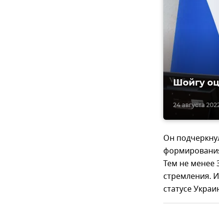
Шойгу оц
24 августа 2022
Он подчеркнул
формирования 
Тем не менее 
стремления. 
статусе Украи