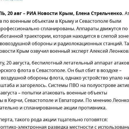
 20 авг – РИА Новости Крым, Елена Стрельченко.
А
в по военным объектам в Крыму и Севастополе были
профессионально спланированы. Аппараты движутся по
ботанной траектории, которая находится в слепой зоне
ивовоздушной обороны и радиолокационных станций. Т
овости Крым озвучил военный эксперт Алексей Леонков
ту, 20 августа, беспилотный летательный аппарат атако
ского флота в Севастополе. Он был сбит в воздухе –
 воздушной обороны флота, однако устройство упало н
штаба и загорелось. Системы ПВО на полуострове акти
 августа – попытки атаковать военные объекты
 в Керчи, Севастополе и Евпатории. По мнению Леонко
щательно и спланированные акции противника.
перта, такого рода акции тщательно готовятся:
 оптико-электронная разведка местности с использован