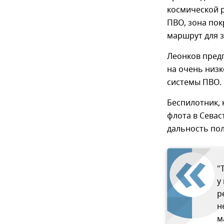
космической 
ПВО, зона по
маршрут для з
Леонков пред
на очень низк
системы ПВО.
Беспилотник,
флота в Севас
дальность пол
"
у
р
н
м