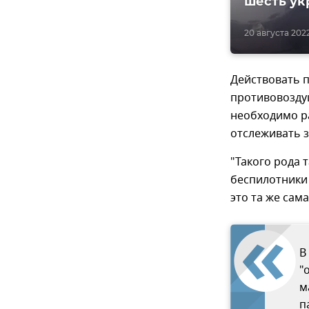
шесть ук
20 августа 2022,
Действовать 
противовозду
необходимо р
отслеживать з
"Такого рода 
беспилотники 
это та же сама
В
"
м
п