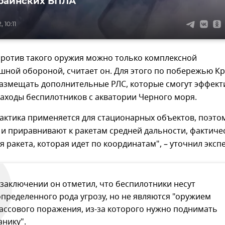
раинских БПЛА
 10:11
против такого оружия можно только комплексной
шной обороной, считает он. Для этого по побережью К
азмещать дополнительные РЛС, которые смогут эффект
аходы беспилотников с акватории Черного моря.
тактика применяется для стационарных объектов, поэто
и приравнивают к ракетам средней дальности, фактиче
я ракета, которая идет по координатам", – уточнил экспе
 заключении он отметил, что беспилотники несут
определенного рода угрозу, но не являются "оружием
ассового поражения, из-за которого нужно поднимать
анику".