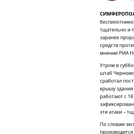
СИМФЕРОПОЛЬ,
беспилотнико
тщательно и 
заранее прора
средств прот
мнение РИА Н
Утром в суббо
штаб Черномор
сработал пост
крышу здания 
работают с 18
зафиксированы
эти атаки – т
По словам экс
производится