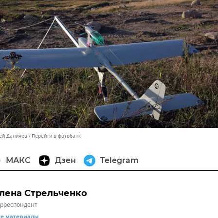
сей Даничев
Перейти в фотобанк
МАКС
Дзен
Telegram
лена Стрельченко
рреспондент
се материалы