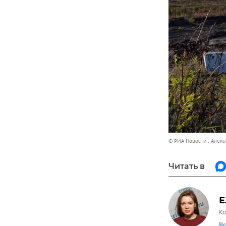
© РИА Новости . Алек
Читать в
Е
Ко
В