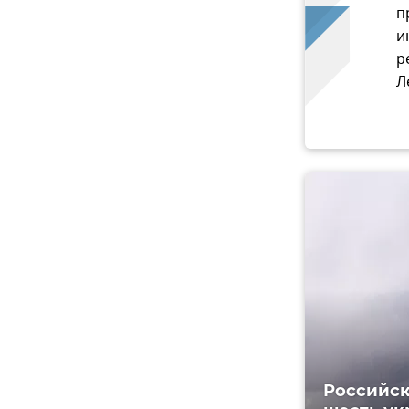
п
и
р
Л
Российск