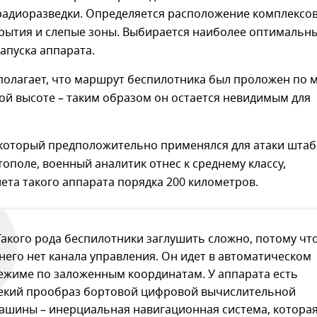
радиоразведки. Определяется расположение комплексо
крытия и слепые зоны. Выбирается наиболее оптимальн
апуска аппарата.
полагает, что маршрут беспилотника был проложен по 
ой высоте – таким образом он остается невидимым для
 который предположительно применялся для атаки штаб
тополе, военный аналитик отнес к среднему классу,
ета такого аппарата порядка 200 километров.
Такого рода беспилотники заглушить сложно, потому чт
 него нет канала управления. Он идет в автоматическом
ежиме по заложенным координатам. У аппарата есть
екий прообраз бортовой цифровой вычислительной
ашины – инерциальная навигационная система, котора