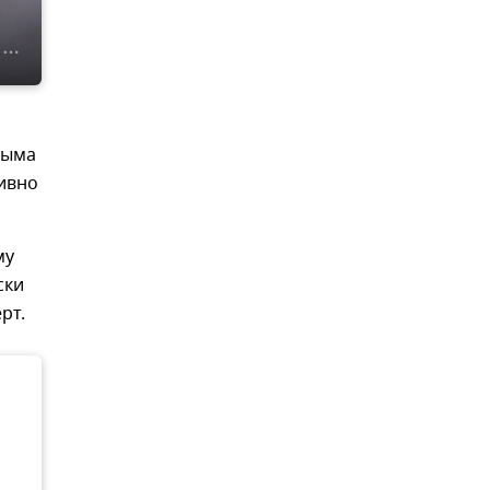
рыма
ивно
му
ски
рт.