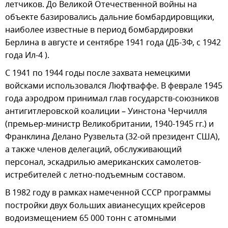
летчиков. До Великой Отечественной войны на
объекте базировались дальние бомбардировщики,
наиболее известные в период бомбардировки
Берлина в августе и сентябре 1941 года (ДБ-3Ф, с 1942
года Ил-4 ).
С 1941 по 1944 годы после захвата немецкими
войсками использовался Люфтваффе. В феврале 1945
года аэродром принимал глав государств-союзников
антигитлеровской коалиции – Уинстона Черчилля
(премьер-министр Великобритании, 1940-1945 гг.) и
Франклина Делано Рузвельта (32-ой президент США),
а также членов делегаций, обслуживающий
персонал, эскадрилью американских самолетов-
истребителей с летно-подъемным составом.
В 1982 году в рамках намеченной СССР программы
постройки двух больших авианесущих крейсеров
водоизмещением 65 000 тонн с атомными