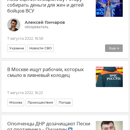
собирать деньги для жен и детей
бойцов ВСУ
Алексей Гончаров
обозреватель
7 августа 2022, 16:58
Украина
Новости СВО
Еще
4
ВСУ (Вооруженные силы Украины)
Культура
В Москве ищут рабочих, которых
Мнения
Авторы
смыло в ливневый колодец
7 августа 2022, 16:22
Москва
Происшествия
Погода
Ополченцы ДНР дозачищают Пески
от противника – Пушилин