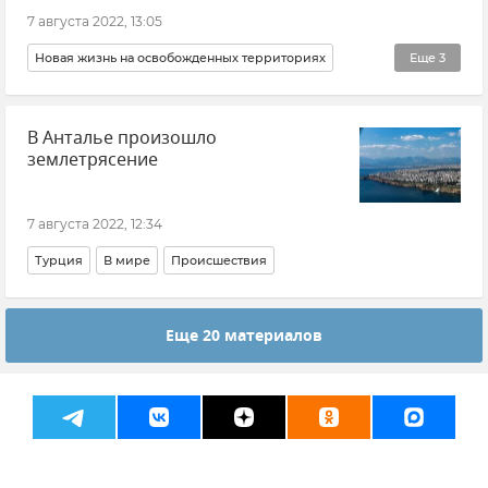
7 августа 2022, 13:05
Новая жизнь на освобожденных территориях
Еще
3
Запорожская область
Происшествия
В Анталье произошло
ВСУ (Вооруженные силы Украины)
землетрясение
7 августа 2022, 12:34
Турция
В мире
Происшествия
Еще 20 материалов