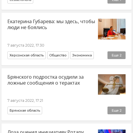
Безопасность Республики Крым и Севастополя
Екатерина Губарева: мы здесь, чтобы
люди не боялись
7 августа 2022, 17:30
Херсонская область
Общество
Экономика
Еще
2
Авторы
Эксклюзивы РИА Новости Крым
Брянского подростка осудили за
ложные сообщения о терактах
7 августа 2022, 17:21
Брянская область
Еще
2
ФСБ РФ (Федеральная служба безопасности Российской Федерации)
Лоза оценил инициативу Ротару
Закон и право