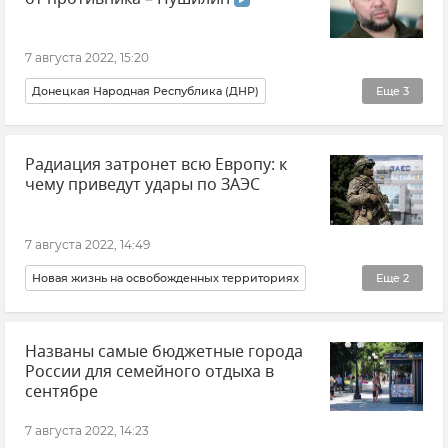
7 августа 2022, 15:20
Донецкая Народная Республика (ДНР)
Еще
3
Ситуация в Донбассе: новости и комментарии
Радиация затронет всю Европу: к
Новости СВО
Денис Пушилин
чему приведут удары по ЗАЭС
7 августа 2022, 14:49
Новая жизнь на освобожденных территориях
Еще
2
Запорожская область
Евгений Балицкий
Названы самые бюджетные города
России для семейного отдыха в
сентябре
7 августа 2022, 14:23