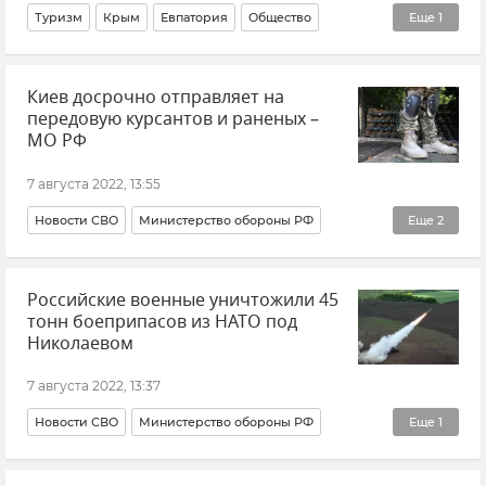
Туризм
Крым
Евпатория
Общество
Еще
1
Туризм в Крыму
Киев досрочно отправляет на
передовую курсантов и раненых –
МО РФ
7 августа 2022, 13:55
Новости СВО
Министерство обороны РФ
Еще
2
ВСУ (Вооруженные силы Украины)
Российские военные уничтожили 45
Игорь Конашенков
тонн боеприпасов из НАТО под
Николаевом
7 августа 2022, 13:37
Новости СВО
Министерство обороны РФ
Еще
1
Игорь Конашенков