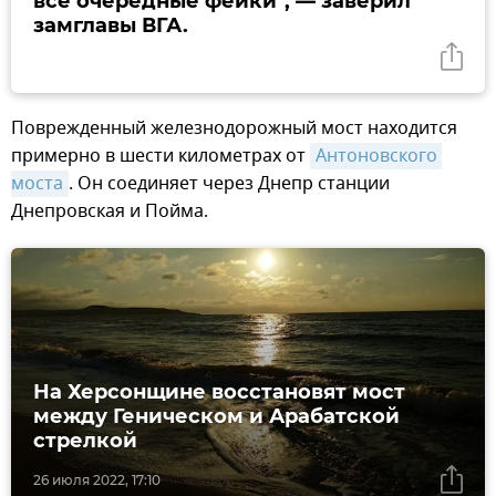
все очередные фейки", — заверил
замглавы ВГА.
Поврежденный железнодорожный мост находится
примерно в шести километрах от
Антоновского 
моста
. Он соединяет через Днепр станции
Днепровская и Пойма.
На Херсонщине восстановят мост
между Геническом и Арабатской
стрелкой
26 июля 2022, 17:10