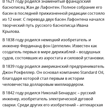
В 1621 году родился знаменитый французский
баснописец Жан де Лафонтен. Полное собрание его
басен в последней прижизненной редакции состояло
из 12 книг. С перевода двух басен Лафонтена начался
творческий путь русского баснописца Ивана
Крылова.
В 1838 году родился немецкий изобретатель и
инженер Фердинанд фон Цеппелин. Известен как
создатель первых в мире дирижаблей – воздушных
судов, состоявших из аэростата и силовой установки.
В 1839 году родился американский предприниматель
Джон Рокфеллер. Он основал компанию Standard Oil,
благодаря которой стал первым в истории
человечества долларовым миллиардером.
В 1842 году родился Николай Бенардос – русский
инженер, изобретатель электрической дуговой
сварки. Среди других его изобретений – аптекарская