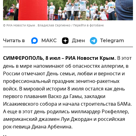
© РИА Новости Крым . Владислав Сергиенко
Перейти в фотобанк
Читать в
МАКС
Дзен
Telegram
СИМФЕРОПОЛЬ, 8 июл – РИА Новости Крым.
В этот
день в мире напоминают об опасностях аллергии, в
России отмечают День семьи, любви и верности и
профессиональный праздник зенитно-ракетных
войск. В мировой истории 8 июля остался как день
первого плавания Васко да Гамы, закладки
Исаакиевского собора и начала строительства БАМа.
А еще в этот день родились миллиардер Рокфеллер,
американский джазмен Луи Джордан и российская
рок-певица Диана Арбенина.