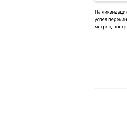
На ликвидацию
успел перекин
метров, постр