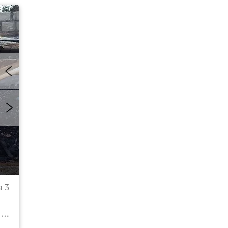
Газовые баллоны на пожаре в многоквартирном
 3
доме в поселке Курортное
© МЧС Республики Крым