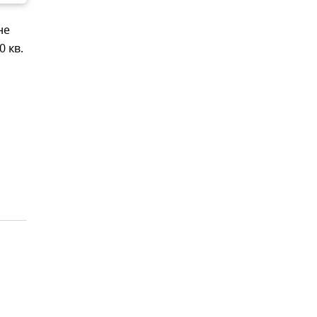
не
 кв.