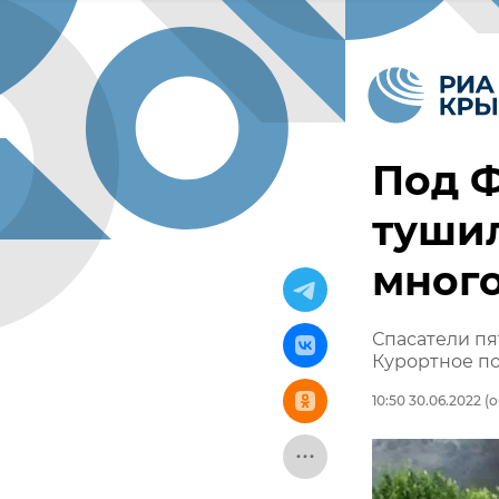
Под Ф
туши
мног
Спасатели пя
Курортное п
10:50 30.06.2022
(о