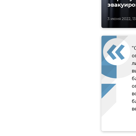
эвакуиро
3 июня 2022, 13
"
о
л
в
б
о
в
б
в