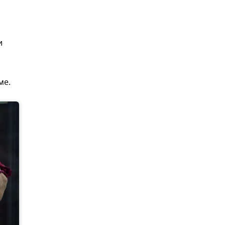
м
и
ме.