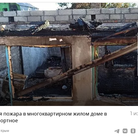
я пожара в многоквартирном жилом доме в
1
из
рортное
 Крым