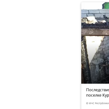
вартирном жилом доме в
Последстви
3
из 3
поселке Ку
© МЧС Республики