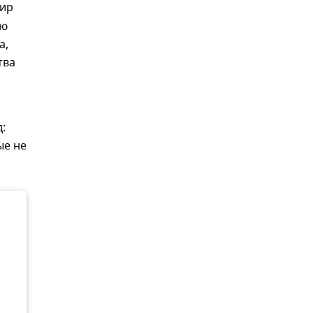
мир
ую
а,
тва
:
ые не