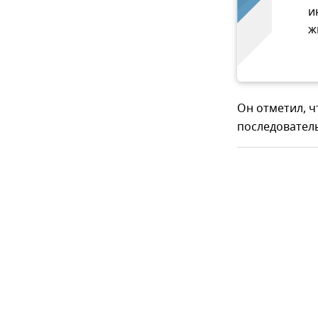
и
ж
Он отметил, 
последовател