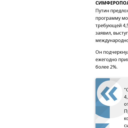
СИМФЕРОПОЛЬ
Путин предло
программу мо
требующей 4,5
заявил, высту
международно
Он подчеркнул
ежегодно прих
более 2%.
"
4
о
П
к
с