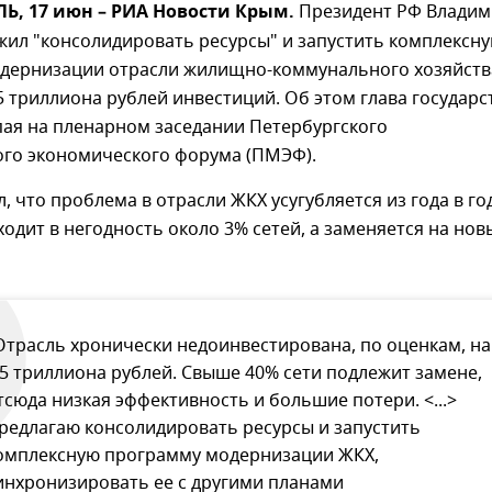
, 17 июн – РИА Новости Крым.
Президент РФ Влади
жил "консолидировать ресурсы" и запустить комплексн
дернизации отрасли жилищно-коммунального хозяйств
 триллиона рублей инвестиций. Об этом глава государс
пая на пленарном заседании Петербургского
го экономического форума (ПМЭФ).
, что проблема в отрасли ЖКХ усугубляется из года в год
одит в негодность около 3% сетей, а заменяется на нов
Отрасль хронически недоинвестирована, по оценкам, на
,5 триллиона рублей. Свыше 40% сети подлежит замене,
тсюда низкая эффективность и большие потери. <...>
редлагаю консолидировать ресурсы и запустить
омплексную программу модернизации ЖКХ,
инхронизировать ее с другими планами