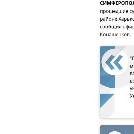
СИМФЕРОПОЛЬ
прошедшие сут
районе Харько
сообщил офиц
Конашенков.
"
м
в
в
у
У