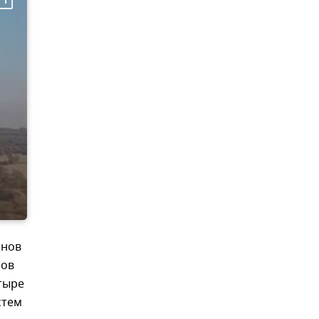
онов
ров
тыре
стем