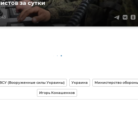
истов за сутки
1:43
ВСУ (Вооруженные силы Украины)
Украина
Министерство оборон
Игорь Конашенков