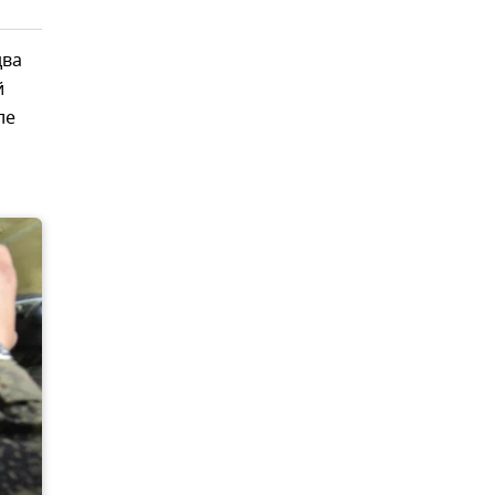
два
й
ле