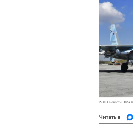
© РИА Новости . РИА 
Читать в