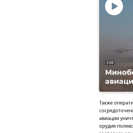
Воспроизвес
видео
3:08
Миноб
авиаци
Также операти
сосредоточени
авиации уничт
орудия полево