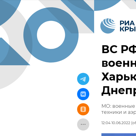
ВС Р
военн
Харьк
Днеп
МО: военные 
техники и аэ
12:04 10.06.2022
(об