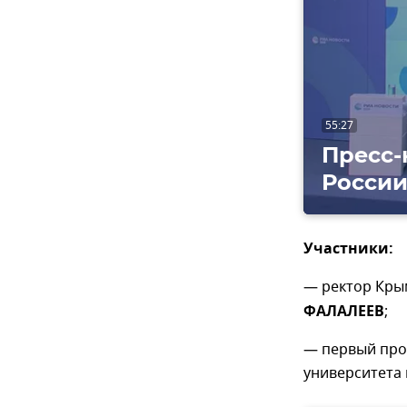
Воспроизвес
видео
55:27
Пресс-
России
Участники:
— ректор Кры
ФАЛАЛЕЕВ
;
— первый про
университета и