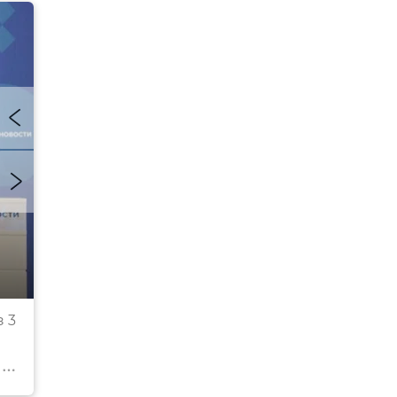
Ректор Крымского федерального университета и
 3
Вернадского Андрей Фалалеев
© РИА Новости Крым