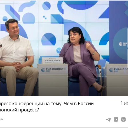
пресс-конференции на тему: Чем в России
1
из
лонский процесс?
ым