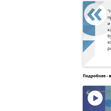
"
п
и
к
б
к
р
Подробнее - 