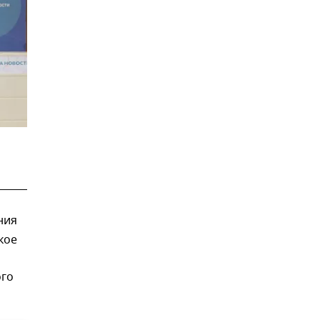
ния
кое
ого