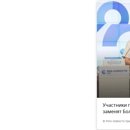
 инженерно-
Участники 
3
из 3
а Анжелика Лучинкина
заменят Бо
© РИА Новости Кр