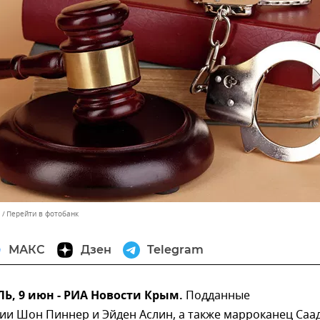
Перейти в фотобанк
МАКС
Дзен
Telegram
, 9 июн - РИА Новости Крым.
Подданные
ии Шон Пиннер и Эйден Аслин, а также марроканец Саа