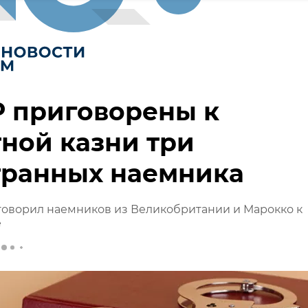
 приговорены к
ной казни три
транных наемника
говорил наемников из Великобритании и Марокко к
е