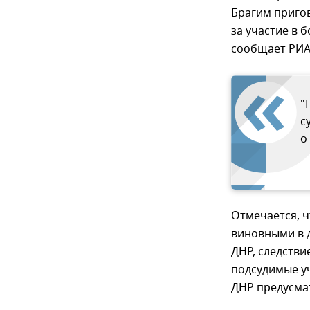
Брагим приго
за участие в 
сообщает РИА
"
с
о
Отмечается, ч
виновными в д
ДНР, следстви
подсудимые у
ДНР предусмат