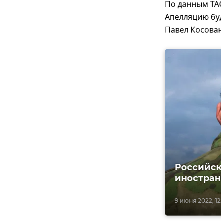
По данным ТА
Апелляцию буд
Павел Косован
Российск
иностран
9 июня 2022, 12