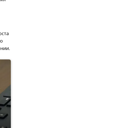
оста
во
ении.