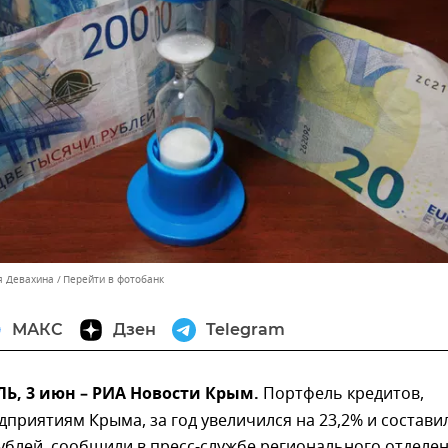
я Девахина
Перейти в фотобанк
МАКС
Дзен
Telegram
, 3 июн – РИА Новости Крым.
Портфель кредитов,
приятиям Крыма, за год увеличился на 23,2% и состави
ублей, сообщили в пресс-службе регионального отделе