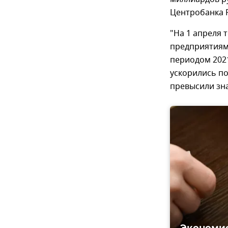
Центробанка 
"На 1 апреля 
предприятиям
периодом 2021
ускорились п
превысили зна
Экономис