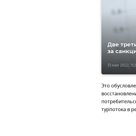
Две трет
за санкц
31 мая 2022, 11:2
Это обусловле
восстановлен
потребительск
турпотока в р