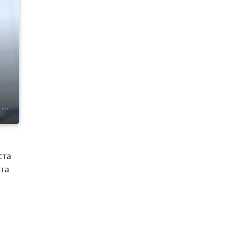
-
ста
ста