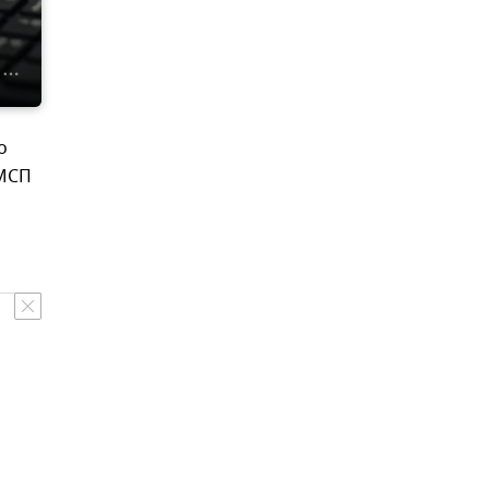
о
 МСП