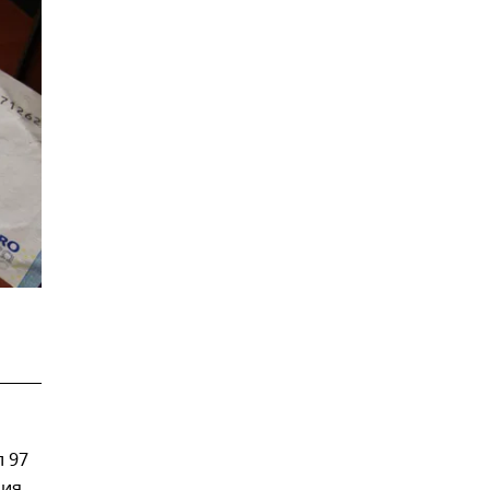
л 97
ния