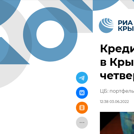
Кред
в Кры
четве
ЦБ: портфель
12:38 03.06.2022