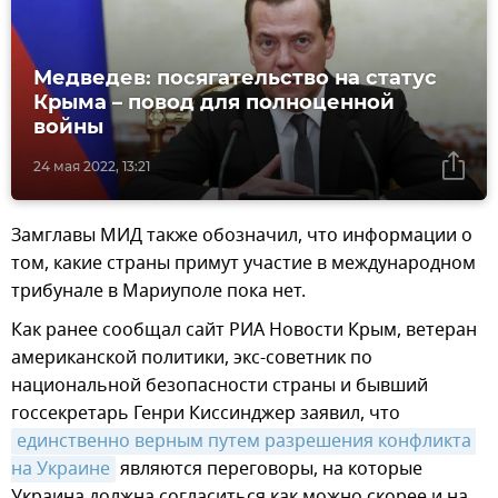
Медведев: посягательство на статус
Крыма – повод для полноценной
войны
24 мая 2022, 13:21
Замглавы МИД также обозначил, что информации о
том, какие страны примут участие в международном
трибунале в Мариуполе пока нет.
Как ранее сообщал сайт РИА Новости Крым, ветеран
американской политики, экс-советник по
национальной безопасности страны и бывший
госсекретарь Генри Киссинджер заявил, что
единственно верным путем разрешения конфликта 
на Украине
являются переговоры, на которые
Украина должна согласиться как можно скорее и на