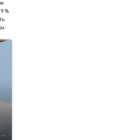
не
 9 %
ть
цы.