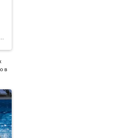
х
о в