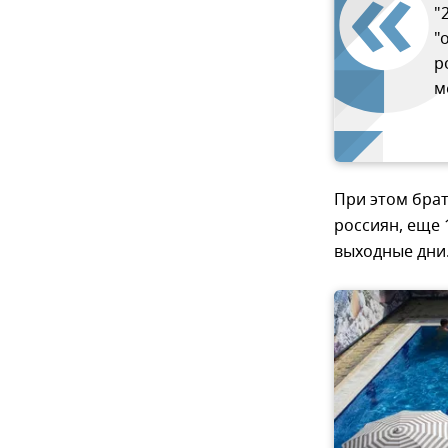
"
"
р
м
При этом брат
россиян, еще 
выходные дни