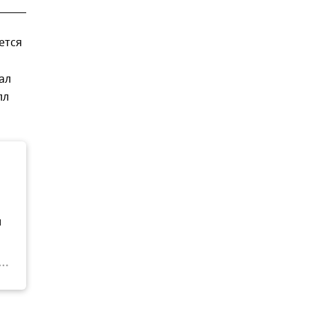
ется
ал
лл
и