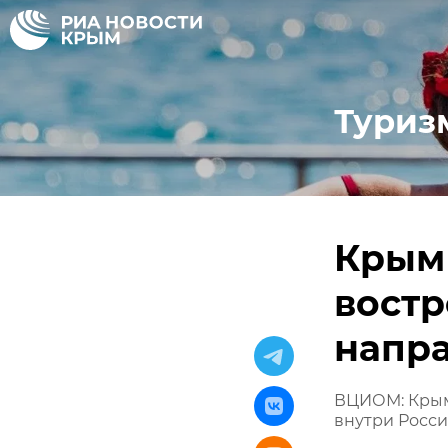
Туриз
Крым
вост
напра
ВЦИОМ: Крым
внутри Росс