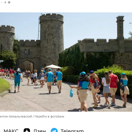
тантин Михальчевский
Перейти в фотобанк
МАКС
Дзен
Telegram