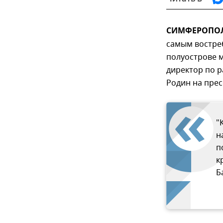
СИМФЕРОПОЛЬ
самым востре
полуострове м
директор по 
Родин на прес
"
н
п
к
Б