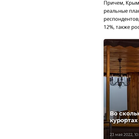
Причем, Крымо
реальные план
респондентов
12%, также ро
Во сколь
курортах
23 мая 2022, 10