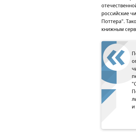
отечественной
российские чи
Поттера". Так
книжным серв
П
о
ч
п
"
П
л
и