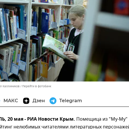
лл Каллиников
Перейти в фотобанк
МАКС
Дзен
Telegram
, 20 мая - РИА Новости Крым.
Помещица из "Му-Му"
ейтинг нелюбимых читателями литературных персонаже