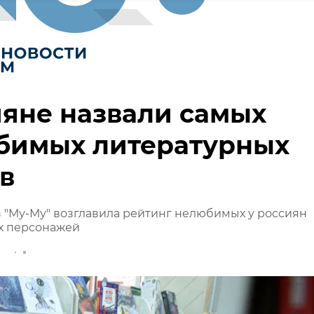
яне назвали самых
бимых литературных
в
 "Му-Му" возглавила рейтинг нелюбимых у россиян
х персонажей