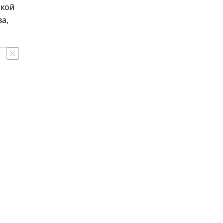
ской
а,