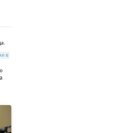
а.
е в 
то
й