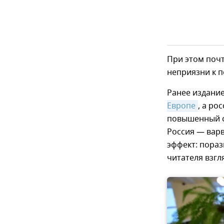
При этом почт
неприязни к п
Ранее издани
Европе
, а ро
повышенный с
Россия — варв
эффект: пораз
читателя взгл