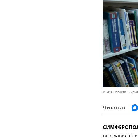
© РИА Новости . Кири
Читать в
СИМФЕРОПОЛЬ
возглавила р