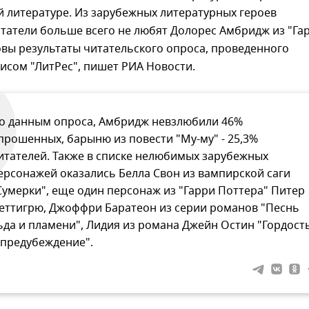
 литературе. Из зарубежных литературных героев
татели больше всего не любят Долорес Амбридж из "Га
овы результаты читательского опроса, проведенного
исом "ЛитРес", пишет РИА Новости.
о данным опроса, Амбридж невзлюбили 46%
прошенных, барыню из повести "Му-му" - 25,3%
итателей. Также в списке нелюбимых зарубежных
ерсонажей оказались Белла Свон из вампирской саги
Сумерки", еще один персонаж из "Гарри Поттера" Питер
еттигрю, Джоффри Баратеон из серии романов "Песнь
ьда и пламени", Лидия из романа Джейн Остин "Гордост
 предубеждение".