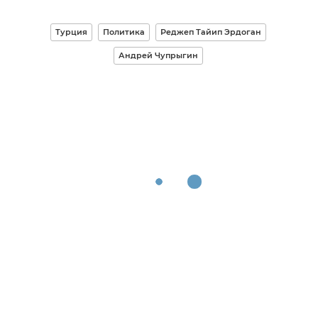
Турция
Политика
Реджеп Тайип Эрдоган
Андрей Чупрыгин