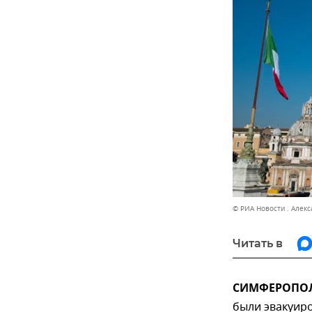
© РИА Новости . Алек
Читать в
СИМФЕРОПОЛЬ
были эвакуиро