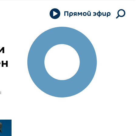
и
ен
ы