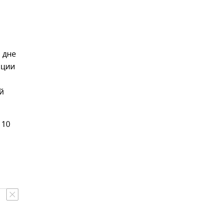
 дне
ации
й
 10