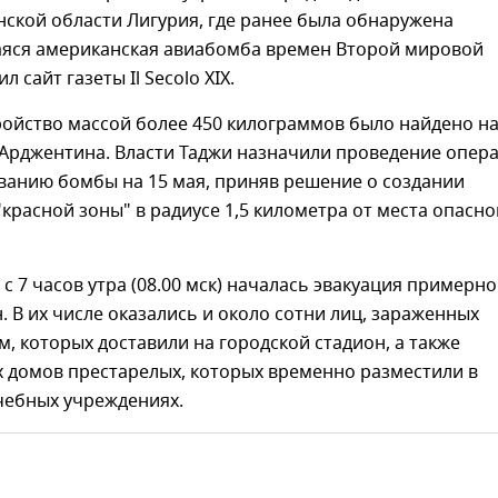
ской области Лигурия, где ранее была обнаружена
яся американская авиабомба времен Второй мировой
 сайт газеты Il Secolo XIX.
ойство массой более 450 килограммов было найдено на
 Арджентина. Власти Таджи назначили проведение опер
ванию бомбы на 15 мая, приняв решение о создании
красной зоны" в радиусе 1,5 километра от места опасно
 с 7 часов утра (08.00 мск) началась эвакуация примерно
. В их числе оказались и около сотни лиц, зараженных
, которых доставили на городской стадион, а также
х домов престарелых, которых временно разместили в
чебных учреждениях.