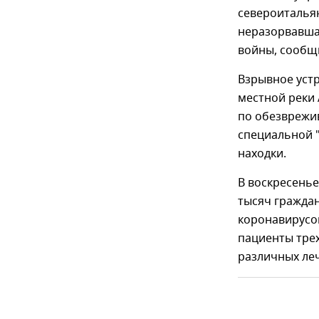
североитальян
неразорвавша
войны, сообщил
Взрывное устр
местной реки
по обезврежи
специальной "
находки.
В воскресенье
тысяч граждан
коронавирусом
пациенты тре
различных ле