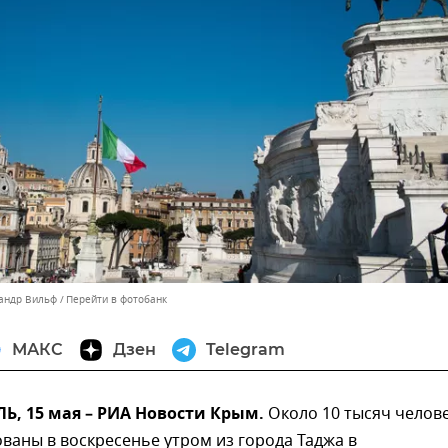
сандр Вильф
Перейти в фотобанк
МАКС
Дзен
Telegram
, 15 мая – РИА Новости Крым.
Около 10 тысяч челов
ваны в воскресенье утром из города Таджа в