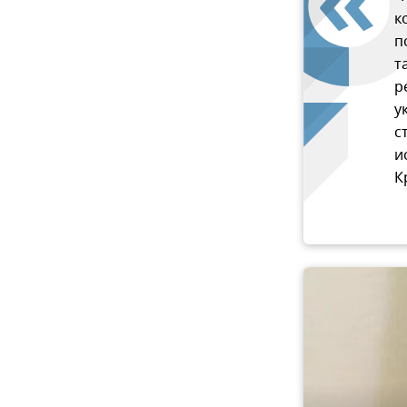
к
п
т
р
у
с
и
К