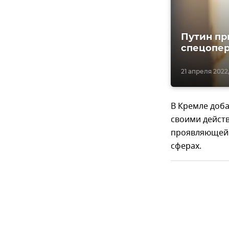
Путин пр
спецопер
21 апреля 2022,
В Кремле доба
своими дейст
проявляющейс
сферах.