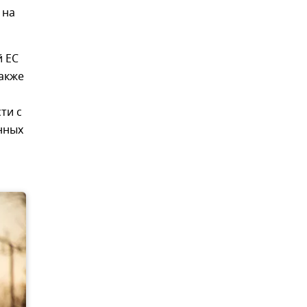
 на
й ЕС
акже
ти с
нных